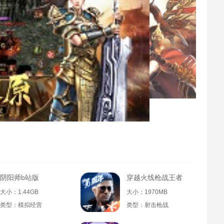
阴阳师b站版
穿越火线枪战王者
大小：1.44GB
大小：1970MB
类型：模拟经营
类型：射击枪战