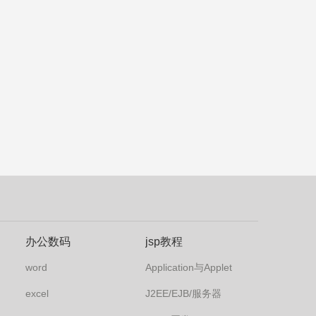
办公数码
jsp教程
word
Application与Applet
excel
J2EE/EJB/服务器