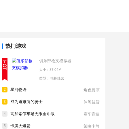
热门游戏
俱乐部枪支模拟器
大小：87.04M
类型：
模拟经营
星河物语
2
角色扮演
成为避难所的骑士
3
休闲益智
高加索停车场无限金币版
4
赛车竞速
卡牌大爆发
5
策略卡牌