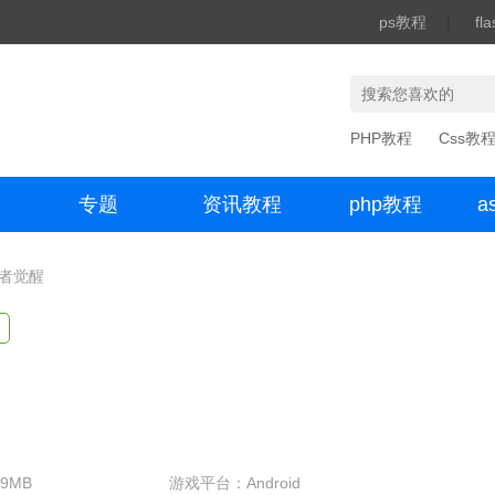
ps教程
|
fl
PHP教程
Css教
专题
资讯教程
php教程
a
办公数码
王者觉醒
9MB
游戏平台：Android