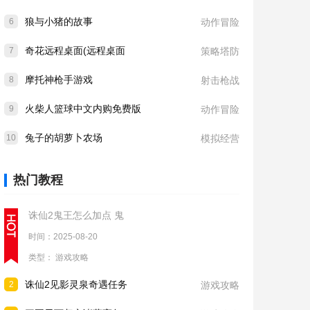
狼与小猪的故事
6
动作冒险
奇花远程桌面(远程桌面
7
策略塔防
摩托神枪手游戏
8
射击枪战
火柴人篮球中文内购免费版
9
动作冒险
兔子的胡萝卜农场
10
模拟经营
热门教程
诛仙2鬼王怎么加点 鬼
时间：2025-08-20
类型：
游戏攻略
诛仙2见影灵泉奇遇任务
2
游戏攻略