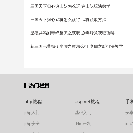
三国天下归心追击队怎么玩 追击队玩法教学
三国天下归心武将怎么获得 武将获取方法
星痕共鸣剧毒蜂巢怎么获取 剧毒蜂巢获取攻略
新三国志曹操传李儒之影怎么打 李儒之影打法教学
热门栏目
php教程
asp.net教程
手
php入门
基础入门
安
php安全
.Net开发
io