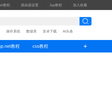
ash教程
|
路由器设置
|
Jsp教程
|
加入收藏
程
操作系统
数据库
安卓下载
AI头条
+
sp.net教程
css教程