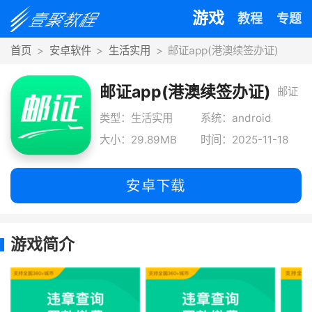
游戏
教程
专题
首页
安卓软件
生活实用
邮证app(港澳续签办证)
邮证app(港澳续签办证)
邮证
快递
类型：生活实用
系统：android
大小：29.89MB
时间：2025-11-18
查询
是一
安卓下载
款手
机办
游戏简介
证神
器，
由中