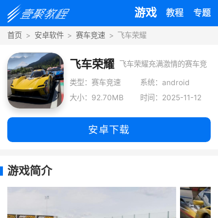
游戏
教程
专题
首页
安卓软件
赛车竞速
飞车荣耀
飞车荣耀
飞车荣耀充满激情的赛车竞
速游戏，凭借精细的车辆操
类型：赛车竞速
系统：android
大小：92.70MB
时间：2025-11-12
作手感和多样
安卓下载
游戏简介