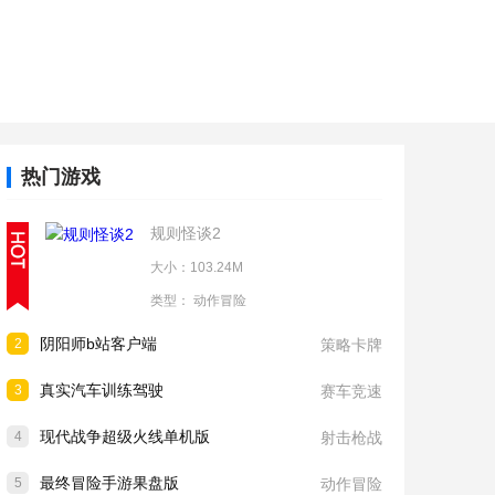
热门游戏
规则怪谈2
大小：103.24M
类型：
动作冒险
阴阳师b站客户端
2
策略卡牌
真实汽车训练驾驶
3
赛车竞速
现代战争超级火线单机版
4
射击枪战
最终冒险手游果盘版
5
动作冒险