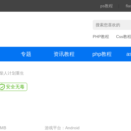
ps教程
|
fl
PHP教程
Css教
专题
资讯教程
php教程
a
办公数码
火柴人计划重生
安全无毒
MB
游戏平台：Android