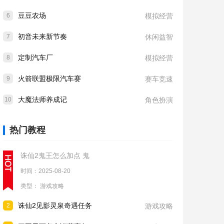
豆豆农场
6
模拟经营
初音未来新节奏
7
休闲益智
定制汽车厂
8
模拟经营
火箭联盟极限汽车赛
9
赛车竞速
大魔法师养成记
10
角色扮演
热门教程
诛仙2鬼王怎么加点 鬼
时间：2025-08-20
类型：
游戏攻略
诛仙2见影灵泉奇遇任务
2
游戏攻略