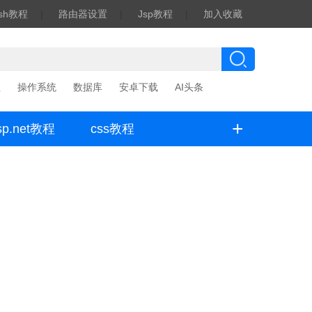
ash教程
|
路由器设置
|
Jsp教程
|
加入收藏
程
操作系统
数据库
安卓下载
AI头条
+
sp.net教程
css教程