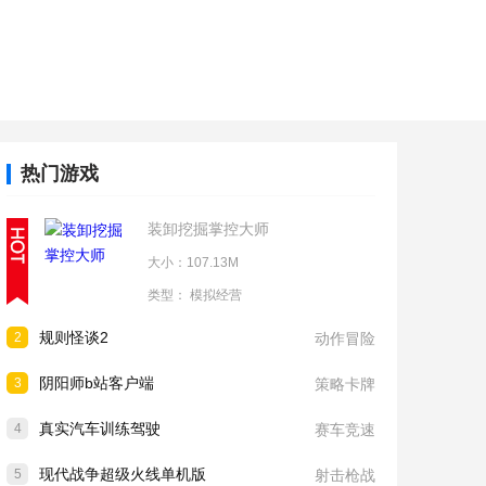
热门游戏
装卸挖掘掌控大师
大小：107.13M
类型：
模拟经营
规则怪谈2
2
动作冒险
阴阳师b站客户端
3
策略卡牌
真实汽车训练驾驶
4
赛车竞速
现代战争超级火线单机版
5
射击枪战