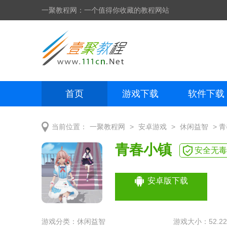
一聚教程网：一个值得你收藏的教程网站
首页
游戏下载
软件下载
网页制作
网页特效
手机开发
>
>
> 
当前位置：
一聚教程网
安卓游戏
休闲益智
青春小镇
安全无毒
安卓版下载
游戏分类：
休闲益智
游戏大小：52.22