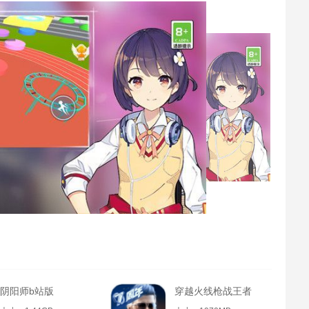
阴阳师b站版
穿越火线枪战王者