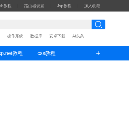
ash教程
|
路由器设置
|
Jsp教程
|
加入收藏
程
操作系统
数据库
安卓下载
AI头条
+
sp.net教程
css教程