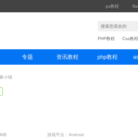
ps教程
|
fl
PHP教程
Css教
专题
资讯教程
php教程
a
办公数码
青春小镇
MB
游戏平台：Android