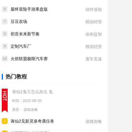
最终冒险手游果盘版
6
动作冒险
豆豆农场
7
模拟经营
初音未来新节奏
8
休闲益智
定制汽车厂
9
模拟经营
火箭联盟极限汽车赛
10
赛车竞速
热门教程
诛仙2鬼王怎么加点 鬼
时间：2025-08-20
类型：
游戏攻略
诛仙2见影灵泉奇遇任务
2
游戏攻略