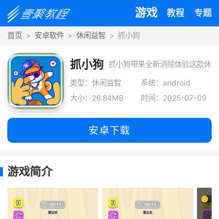
游戏
教程
专题
首页
安卓软件
休闲益智
抓小狗
抓小狗
抓小狗带来全新消除体验这款休
闲闯关游戏采用清新可爱的卡通
类型：休闲益智
系统：android
大小：26.84MB
时间：2025-07-09
画风
安卓下载
游戏简介