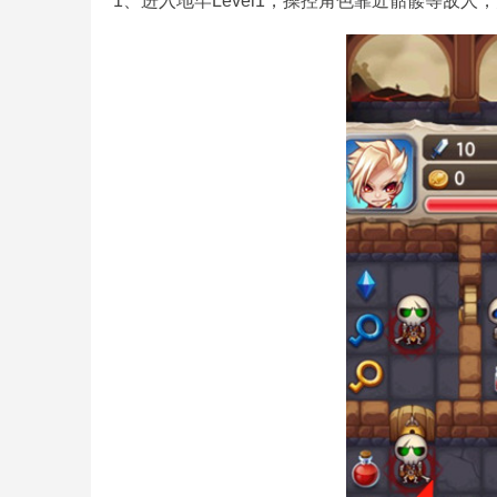
1、进入地牢Level1，操控角色靠近骷髅等敌