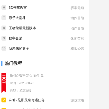
3D开车教室
6
赛车竞速
原子大乱斗
7
动作冒险
王者荣耀最新版本
8
动作冒险
数字合消
9
休闲益智
我未来的妻子
10
模拟经营
热门教程
诛仙2鬼王怎么加点 鬼
时间：2025-08-20
类型：
游戏攻略
诛仙2见影灵泉奇遇任务
2
游戏攻略