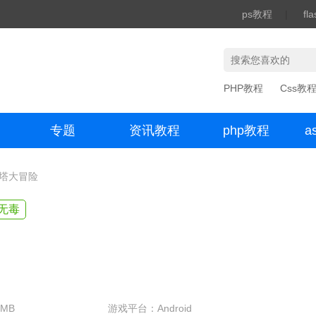
ps教程
|
fl
PHP教程
Css教
专题
资讯教程
php教程
a
办公数码
魔塔大冒险
无毒
MB
游戏平台：Android