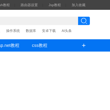
ash教程
|
路由器设置
|
Jsp教程
|
加入收藏
程
操作系统
数据库
安卓下载
AI头条
+
sp.net教程
css教程