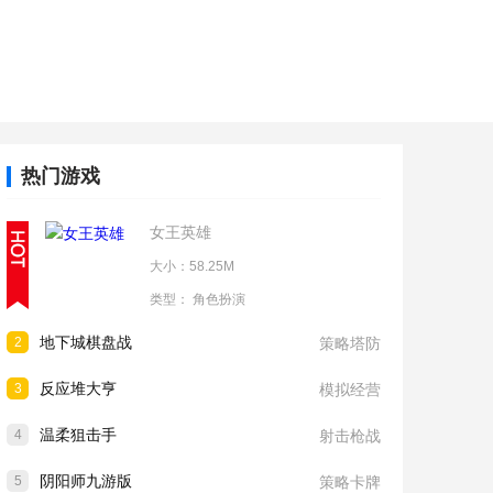
热门游戏
女王英雄
大小：58.25M
类型：
角色扮演
地下城棋盘战
2
策略塔防
反应堆大亨
3
模拟经营
温柔狙击手
4
射击枪战
阴阳师九游版
5
策略卡牌