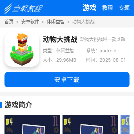
游戏
教程
专题
首页
安卓软件
休闲益智
动物大挑战
动物大挑战
动物大挑战是一款以动
物堆叠为核心玩法的休
类型：休闲益智
系统：android
大小：29.96MB
时间：2025-08-01
闲益智，采用清新可爱
安卓下载
游戏简介