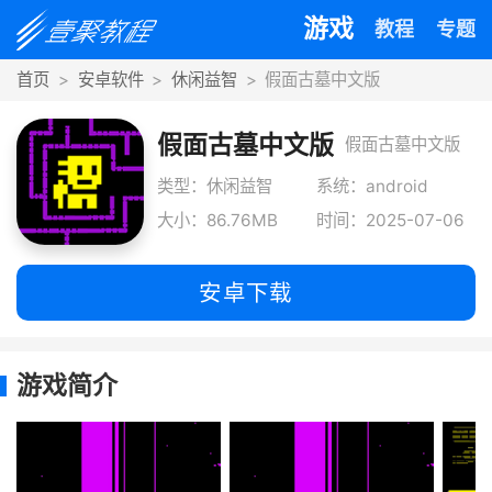
游戏
教程
专题
首页
安卓软件
休闲益智
假面古墓中文版
假面古墓中文版
假面古墓中文版
带来复古像素冒
类型：休闲益智
系统：android
大小：86.76MB
时间：2025-07-06
险体验，在精心
设计的迷宫中挑
安卓下载
战敏
游戏简介