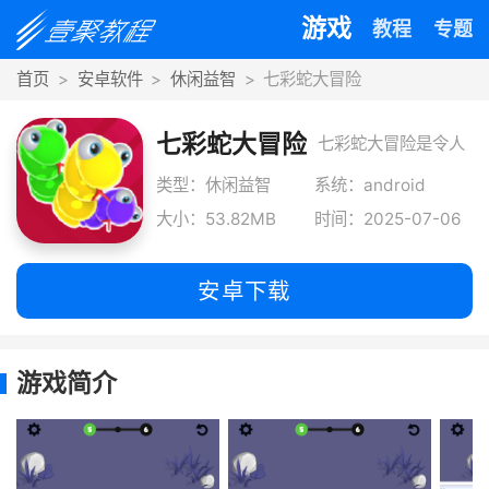
游戏
教程
专题
首页
安卓软件
休闲益智
七彩蛇大冒险
七彩蛇大冒险
七彩蛇大冒险是令人
陶醉的合成闯关冒险
类型：休闲益智
系统：android
大小：53.82MB
时间：2025-07-06
游戏，引领玩家踏上
绚烂七
安卓下载
游戏简介