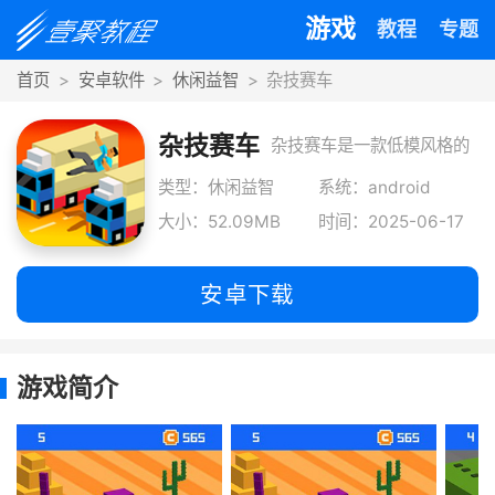
游戏
教程
专题
首页
安卓软件
休闲益智
杂技赛车
杂技赛车
杂技赛车是一款低模风格的
魔性赛车休闲手游，玩家操
类型：休闲益智
系统：android
大小：52.09MB
时间：2025-06-17
控可分裂的赛
安卓下载
游戏简介