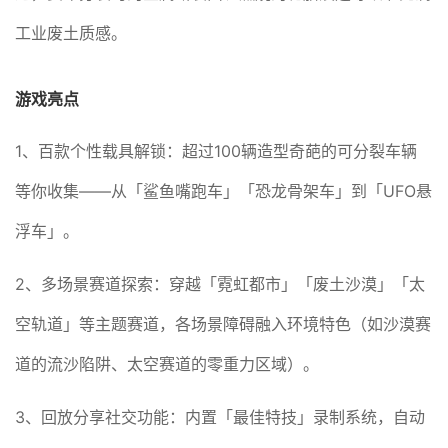
工业废土质感。
游戏亮点
1、百款个性载具解锁：超过100辆造型奇葩的可分裂车辆
等你收集——从「鲨鱼嘴跑车」「恐龙骨架车」到「UFO悬
浮车」。
2、多场景赛道探索：穿越「霓虹都市」「废土沙漠」「太
空轨道」等主题赛道，各场景障碍融入环境特色（如沙漠赛
道的流沙陷阱、太空赛道的零重力区域）。
3、回放分享社交功能：内置「最佳特技」录制系统，自动