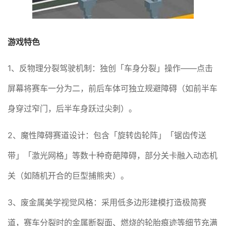
游戏特色
1、反物理分裂驾驶机制：独创「车身分裂」操作——点击
屏幕将赛车一分为二，前后车体可独立规避障碍（如前半车
身穿过窄门，后半车身跃过尖刺）。
2、魔性障碍赛道设计：包含「旋转齿轮阵」「锯齿传送
带」「激光网格」等数十种奇葩障碍，部分关卡融入动态机
关（如随机开合的巨型捕熊夹）。
3、废金属美学视觉风格：采用低多边形建模打造极简赛
道，赛车分裂时的金属断裂面、燃烧的轮胎痕迹等细节充满