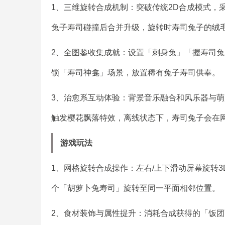
1、三维旋转合成机制：突破传统2D合成模式，
兔子寿司碰撞后合并升级，旋转时寿司兔子的绒
2、全图鉴收集成就：设置「刺身兔」「握寿司兔
锁「寿司神龛」场景，放置稀有兔子寿司供奉。
3、治愈系互动体验：背景音乐融合和风乐器与
触发樱花飘落特效，离线状态下，寿司兔子会在
游戏玩法
1、网格旋转合成操作：左右/上下滑动屏幕旋转
个「胡萝卜兔寿司」旋转至同一平面相邻位置。
2、食材装饰与属性提升：消耗合成获得的「饭