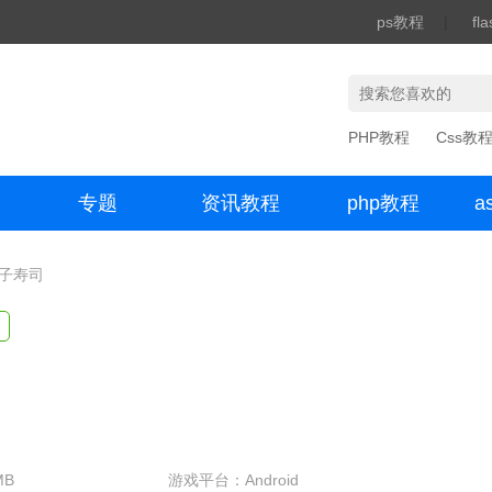
ps教程
|
fl
PHP教程
Css教
专题
资讯教程
php教程
a
办公数码
兔子寿司
MB
游戏平台：Android