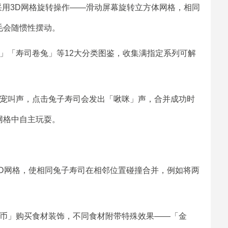
采用3D网格旋转操作——滑动屏幕旋转立方体网格，相同
毛会随惯性摆动。
」「寿司卷兔」等12大分类图鉴，收集满指定系列可解
萌宠叫声，点击兔子寿司会发出「啾咪」声，合并成功时
网格中自主玩耍。
3D网格，使相同兔子寿司在相邻位置碰撞合并，例如将两
团币」购买食材装饰，不同食材附带特殊效果——「金