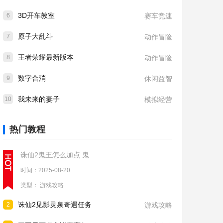
3D开车教室
6
赛车竞速
原子大乱斗
7
动作冒险
王者荣耀最新版本
8
动作冒险
数字合消
9
休闲益智
我未来的妻子
10
模拟经营
热门教程
诛仙2鬼王怎么加点 鬼
时间：2025-08-20
类型：
游戏攻略
诛仙2见影灵泉奇遇任务
2
游戏攻略