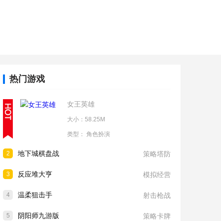
热门游戏
女王英雄
大小：58.25M
类型：
角色扮演
地下城棋盘战
2
策略塔防
反应堆大亨
3
模拟经营
温柔狙击手
4
射击枪战
阴阳师九游版
5
策略卡牌