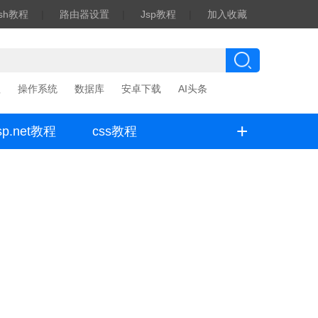
ash教程
|
路由器设置
|
Jsp教程
|
加入收藏
程
操作系统
数据库
安卓下载
AI头条
+
sp.net教程
css教程