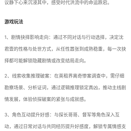
议静下心来沉浸其中，感受时代洪流中的命运跌宕。
游戏玩法
1、剧情抉择影响走向：通过不同对话与行动选择，决定沈
君壹的性格与处世方式，从任性嚣张到成熟稳重，每一次抉
择都可能解锁隐藏剧情或改变结局走向。
2、线索收集推理破案：在英租界离奇惨案调查中，需仔细
勘察场景、分析证词，通过逻辑推理锁定真凶，推动主线剧
情发展，体验侦探破案的紧张与成就感。
3、角色互动提升好感：与探长哥哥、督军等角色深入互
动，通过日常对话与共同经历提升好感度，解锁专属情感支