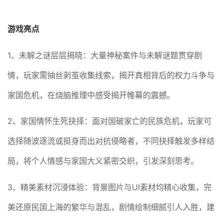
游戏亮点
1、未解之谜层层揭晓：大量神秘案件与未解谜题贯穿剧
情，玩家需抽丝剥茧收集线索，揭开真相背后的权力斗争与
家国危机，在烧脑推理中感受揭开帷幕的震撼。
2、家国情怀生死抉择：面对国破家亡的民族危机，玩家可
选择随波逐流或挺身而出对抗侵略者，不同抉择触发多样结
局，将个人情感与家国大义紧密交织，引发深刻思考。
3、精美素材沉浸体验：背景图片与UI素材均精心收集，完
美还原民国上海的繁华与混乱，剧情绘制细腻引人入胜，建