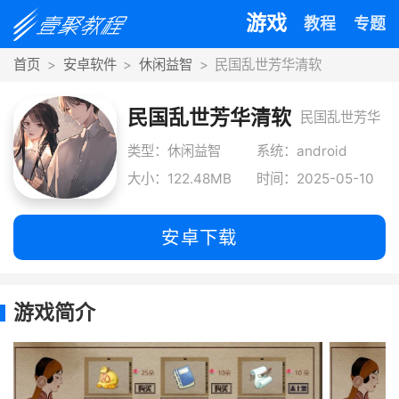
游戏
教程
专题
首页
安卓软件
休闲益智
民国乱世芳华清软
民国乱世芳华清软
民国乱世芳华
清软是一款以
类型：休闲益智
系统：android
大小：122.48MB
时间：2025-05-10
民国动荡时期
上海为背景的
安卓下载
剧情向佳作，
游戏简介