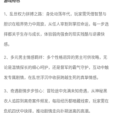
游戏特色
1、乱世权力拼搏之路：身处动荡年代，玩家需凭借智慧与
胆识在租界势力中周旋，从任人宰割到掌控命运，每一步选
择都关乎生存与成长，体验弱肉强食的现实残酷与逆袭快
感。
2、多元男主情感羁绊：多个性格迥异的男主可供攻略，无
论是温情探长的细心呵护，还是督军的霸气守护，互动中触
发专属剧情，在乱世浮沉中收获跨越生死的真挚情感。
3、奇遇剧情步步惊心：冒险途中充满未知奇遇，从神秘黑
衣人追踪到离奇案件频发，每段经历都暗藏线索，玩家需在
危机四伏中抉择，推动剧情走向扑朔迷离的高潮。