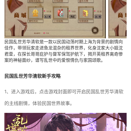
民国乱世芳华清软是一款以民国动荡时期上海为背景的剧情向
佳作，带领玩家走进鱼龙混杂的租界世界，化身沈家大小姐沈
君壹，在探长哥哥庇护与督军保驾护航下，揭开英租界离奇惨
案的神秘面纱，谱写乱世中的爱恨情仇与家国颂歌。
民国乱世芳华清软新手攻略
1、进入游戏后，点击游戏封面即可开启民国乱世芳华清软
的主线剧情，体验民国世界故事。