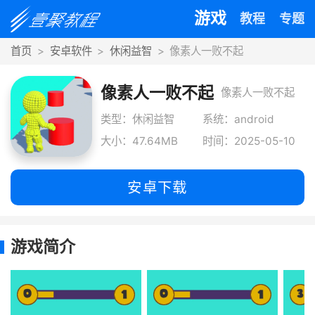
游戏
教程
专题
首页
安卓软件
休闲益智
像素人一败不起
像素人一败不起
像素人一败不起
是一款趣味横生
类型：休闲益智
系统：android
大小：47.64MB
时间：2025-05-10
的休闲魔性游戏
佳作，游戏采用
安卓下载
卡通
游戏简介