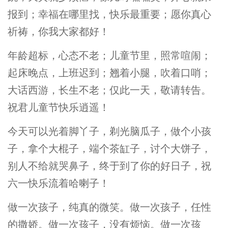
报到；幸福在哪里找，快乐最重要；愿你真心
祈祷，你我大家都好！
年龄超标，心态不老；儿童节里，照常喧闹；
起床晚点，上班迟到；翘着小腿，吹着口哨；
大话西游，长生不老；仅此一天，敬请转告。
祝君儿童节快乐逍遥！
今天可以光着脚丫子，剃光脑瓜子，做个小孩
子，拿个大棍子，端个茶缸子，讨个大饼子，
别人不给就哭鼻子，终于到了你的好日子，祝
六一快乐流着哈喇子！
做一次孩子，纯真的微笑。做一次孩子，任性
的撒娇。做一次孩子，没有烦恼。做一次孩