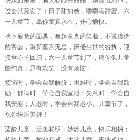
快乐如星星，满天眨眼亮晶晶；烦恼似泡泡，
过会就蒸发了；日子甜如糖，嚼嚼满甜蜜。六
一儿童节，愿你童真永在，开心愉快。
摘下疲惫的面具，唤起童真的笑脸，不说虚伪
的客套，重新童言无忌，厌倦尘世的纷扰，迎
接童心的回归，六一儿童节到了，愿你似儿童
般纯真，只有欢笑，没有烦恼！
烦恼时，学会自我解脱；困难时，学会自我鼓
励；郁闷时，学会自我宣泄；失意时，学会自
我安慰；人老时，学会自我老小。儿童节了，
祝你快乐美好！
适龄儿童，活泼聪明；妙龄儿童，快乐相拥；
超龄儿童，学业有成；大龄儿童，事业成功；