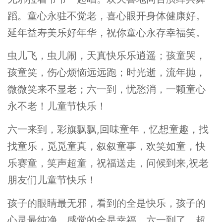
蹈。童心永驻不觉老，喜心眼开身体健康好。
延年益寿美乐好年华，祝你童心永存幸福笑。
虫儿飞，虫儿闹，天真快乐乐逍遥；孩童哭，
孩童笑，伤心烦恼远远跑；时光逝，流年抛，
微微笑来不显老；六一到，忧愁消，一颗童心
永不老！儿童节快乐！
六一来到，彩旗飘飘,回味童年，忆想童趣，找
找童乐，觅觅童真，叙叙童事，欢笑如童，快
乐赛童，笑声超童，祝福送走，问候到来,祝老
朋友们儿童节快乐！
孩子的眼睛最无邪，看到的全是快乐，孩子的
心灵最纯净，感觉的全是幸福，六一到了，超