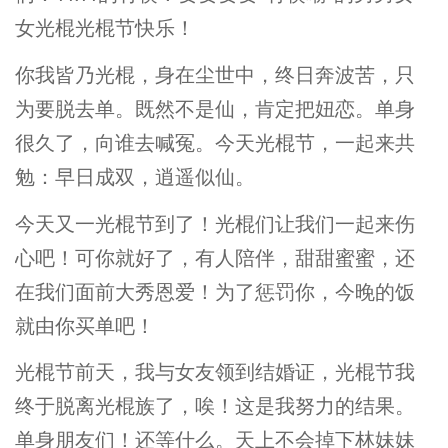
女光棍光棍节快乐！
你我皆乃光棍，身在尘世中，终日奔波苦，只
为要脱去单。既然不是仙，肯定把妞恋。单身
很久了，向谁去喊冤。今天光棍节，一起来共
勉：早日成双，逍遥似仙。
今天又一光棍节到了！光棍们让我们一起来伤
心吧！可你就好了，有人陪伴，甜甜蜜蜜，还
在我们面前大秀恩爱！为了惩罚你，今晚的饭
就由你买单吧！
光棍节前天，我与女友领到结婚证，光棍节我
终于脱离光棍族了，唉！这是我努力的结果。
单身朋友们！还等什么。天上不会掉下林妹妹