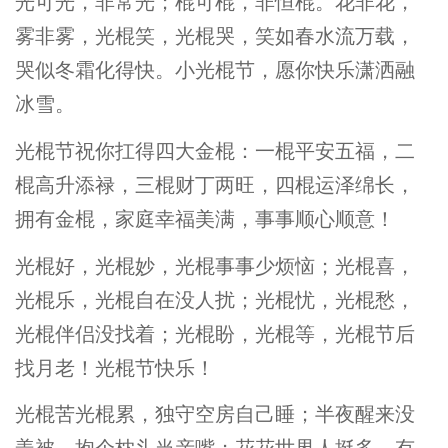
光可光，非常光；棍可棍，非恒棍。花非花，
雾非雾，光棍笑，光棍哭，笑如春水流万载，
哭似冬霜化得快。小光棍节，愿你快乐潇洒融
冰雪。
光棍节祝你扛得四大金棍：一棍平安五福，二
棍高升添禄，三棍财丁两旺，四棍运泽绵长，
拥有金棍，家庭幸福美满，事事顺心顺意！
光棍好，光棍妙，光棍事事少烦恼；光棍喜，
光棍乐，光棍自在没人扰；光棍忧，光棍愁，
光棍伴侣没找着；光棍盼，光棍等，光棍节后
找月老！光棍节快乐！
光棍苦光棍累，独守空房自己睡；半夜醒来没
盖被，抱个枕头当亲嘴；花花世界人挺多，有