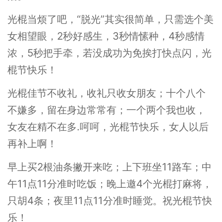
光棍当烦了吧，“脱光”其实很简单，只需选个美
女相望眼，2秒好感生，3秒情愫种，4秒感情
浓，5秒把手牵，若没成功为免挨打快点闪，光
棍节快乐！
光棍佳节不收礼，收礼只收女朋友；十个八个
不嫌多，留在身边常常有；一个两个我也收，
女友在精不在多.呵呵，光棍节快乐，女人以后
再补上啊！
早上买2根油条撇开来吃；上下班坐11路车；中
午11点11分准时吃饭；晚上邀4个光棍打麻将，
只胡4条；夜里11点11分准时睡觉。祝光棍节快
乐！