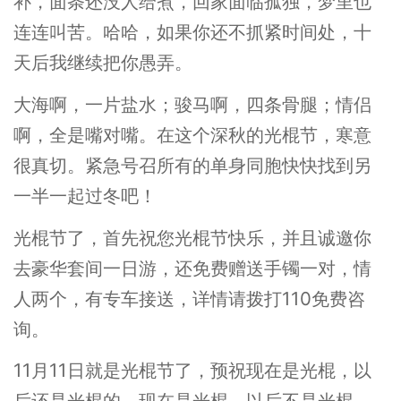
补，面条还没人给煮，回家面临孤独，梦里也
连连叫苦。哈哈，如果你还不抓紧时间处，十
天后我继续把你愚弄。
大海啊，一片盐水；骏马啊，四条骨腿；情侣
啊，全是嘴对嘴。在这个深秋的光棍节，寒意
很真切。紧急号召所有的单身同胞快快找到另
一半一起过冬吧！
光棍节了，首先祝您光棍节快乐，并且诚邀你
去豪华套间一日游，还免费赠送手镯一对，情
人两个，有专车接送，详情请拨打110免费咨
询。
11月11日就是光棍节了，预祝现在是光棍，以
后还是光棍的。现在是光棍，以后不是光棍