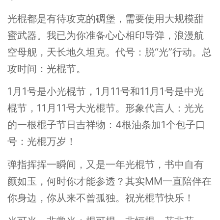
光棍都是有待攻克的碉堡，需要使用大规模甜
蜜武器。我已为你准备心心相印导弹，浪漫航
空母舰，天长地久坦克。代号：脱“光”行动。总
攻时间：光棍节。
1月1号是小光棍节，1月11号和11月1号是中光
棍节，11月11号大光棍节。形象代言人：光光
的一根棍子节日吉祥物：4根油条加1个包子口
号：光棍万岁！
弹指挥挥一瞬间，又是一年光棍节，书中自有
颜如玉，何时你才能参透？其实MM一直陪伴在
你身边，你从来不曾孤独。祝光棍节快乐！