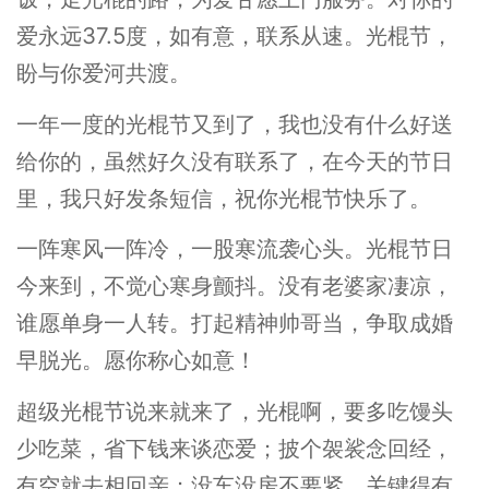
爱永远37.5度，如有意，联系从速。光棍节，
盼与你爱河共渡。
一年一度的光棍节又到了，我也没有什么好送
给你的，虽然好久没有联系了，在今天的节日
里，我只好发条短信，祝你光棍节快乐了。
一阵寒风一阵冷，一股寒流袭心头。光棍节日
今来到，不觉心寒身颤抖。没有老婆家凄凉，
谁愿单身一人转。打起精神帅哥当，争取成婚
早脱光。愿你称心如意！
超级光棍节说来就来了，光棍啊，要多吃馒头
少吃菜，省下钱来谈恋爱；披个袈裟念回经，
有空就去相回亲；没车没房不要紧，关键得有