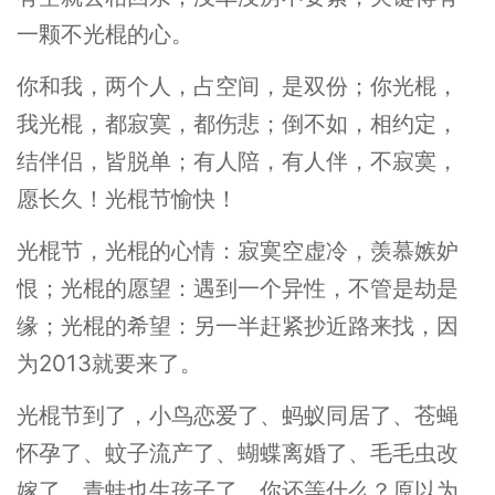
一颗不光棍的心。
你和我，两个人，占空间，是双份；你光棍，
我光棍，都寂寞，都伤悲；倒不如，相约定，
结伴侣，皆脱单；有人陪，有人伴，不寂寞，
愿长久！光棍节愉快！
光棍节，光棍的心情：寂寞空虚冷，羡慕嫉妒
恨；光棍的愿望：遇到一个异性，不管是劫是
缘；光棍的希望：另一半赶紧抄近路来找，因
为2013就要来了。
光棍节到了，小鸟恋爱了、蚂蚁同居了、苍蝇
怀孕了、蚊子流产了、蝴蝶离婚了、毛毛虫改
嫁了、青蛙也生孩子了、你还等什么？原以为