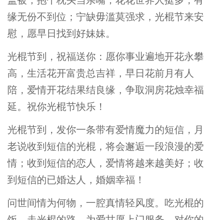
缘无份不到位；宁缺毋滥莫强求，光棍节来安
慰，愿早日找到好妹妹。
光棍节到，祝福送你：愿你事业遍地开花永攀
高，生活花开富贵总吉祥，早日花前月有人
陪，爱情开花结果结良缘，争取洞房花烛幸福
延。祝你光棍节快乐！
光棍节到，发你一条带有爱情魔力的短信，月
老说收到短信的光棍，将会邂逅一段浪漫的爱
情；收到短信的恋人，爱情将越来越美好；收
到短信的已婚达人，婚姻幸福！
问世间情为何物，一腔真情轻风度。吃光棍的
饭，走光棍的路，为爱甘愿上门服务。对你的