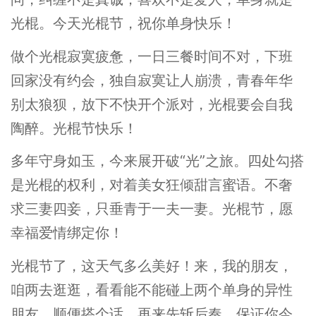
光棍。今天光棍节，祝你单身快乐！
做个光棍寂寞疲惫，一日三餐时间不对，下班
回家没有约会，独自寂寞让人崩溃，青春年华
别太狼狈，放下不快开个派对，光棍要会自我
陶醉。光棍节快乐！
多年守身如玉，今来展开破“光”之旅。四处勾搭
是光棍的权利，对着美女狂倾甜言蜜语。不奢
求三妻四妾，只垂青于一夫一妻。光棍节，愿
幸福爱情绑定你！
光棍节了，这天气多么美好！来，我的朋友，
咱两去逛逛，看看能不能碰上两个单身的异性
朋友，顺便搭个话，再来先斩后奏，保证你今