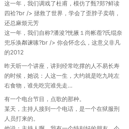
这一年，我们调戏了杜甫，模仿了甄?郑?鲜读
四袷?br /> 拯救了世界，学会了歪脖子卖萌，
还总麻烦元芳
这一年，我们自称?潘浚?恍腋１尚帐蓿?氏绲奈
兜乐涣粼谏嗉?br /> 你会怀念么，这意义非凡
的2012
昨天听一个讲座，讲到经常吃撑的人不易长寿
的时候，她说：人这一生，大约就是吃九吨左
右食物，谁先吃完谁先走…
有一个电台节目，点歌的那种。
某天，主持人接到一个电话，是一个在狱服刑
人员打来的。
他说：主持人啊，我有一个特别好的朋友，今