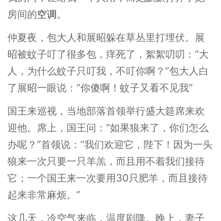
房间的
空调
。
仲夏夜，包大人和展昭躲在草丛里打埋伏。展
昭被蚊子叮了很多包，痒死了，絮絮叨叨：“大
人，为什么蚊子只叮我，不叮你啊？”包大人白
了展昭一眼说：“你傻啊！蚊子又看不见我”
国王来巡视，当地部落首领举行盛大筵席来欢
迎他。席上，国王问：“如果狼来了，你们怎么
办呢？”首领说：“我们欢迎它，陛下！因为一头
狼来一次只要一只羊羔，而且用不着我们接待
它；一个国王来一次要用30只肥羊，而且接待
起来非常麻烦。”
这几天，冷空气来临，温度剧降。晚上，妻子