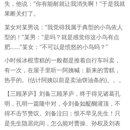
失，他说：“你有能耐就让我消失啊！”于是我就
果断关灯了。
某女对某男说：“我觉得我属于典型的小鸟依人
型的！”某男：“是吗？就是感觉你这小鸟有点
肥……”某女：“不可以是愤怒的小鸟吗？”
小时候冰棍雪糕的一般都是推着自行车叫卖，
有一次，在屋子里听一阿姨喊：新来的雪糕，
热乎的。(估计阿姨以前是卖油饼油条的)。。。
【三顾茅庐】刘备三顾茅庐，终于得见诸葛孔
明，孔明一篇隆中对，令刘备如醍醐灌顶，不
得不击节赞叹。刘备泣曰：恨不早见先生！只
是先生隐居此间，怎么能对曹操、孙权及刘表