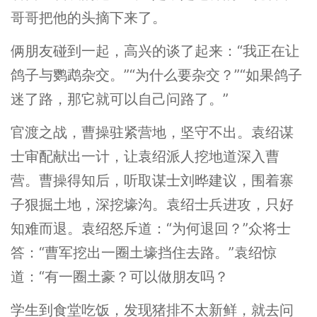
哥哥把他的头摘下来了。
俩朋友碰到一起，高兴的谈了起来：“我正在让
鸽子与鹦鹉杂交。”“为什么要杂交？”“如果鸽子
迷了路，那它就可以自己问路了。”
官渡之战，曹操驻紧营地，坚守不出。袁绍谋
士审配献出一计，让袁绍派人挖地道深入曹
营。曹操得知后，听取谋士刘晔建议，围着寨
子狠掘土地，深挖壕沟。袁绍士兵进攻，只好
知难而退。袁绍怒斥道：“为何退回？”众将士
答：“曹军挖出一圈土壕挡住去路。”袁绍惊
道：“有一圈土豪？可以做朋友吗？
学生到食堂吃饭，发现猪排不太新鲜，就去问