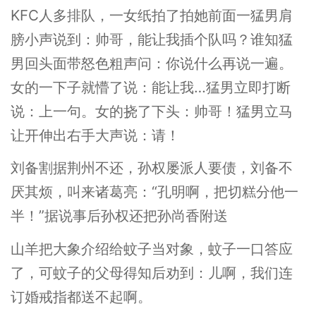
KFC人多排队，一女纸拍了拍她前面一猛男肩
膀小声说到：帅哥，能让我插个队吗？谁知猛
男回头面带怒色粗声问：你说什么再说一遍。
女的一下子就懵了说：能让我…猛男立即打断
说：上一句。女的挠了下头：帅哥！猛男立马
让开伸出右手大声说：请！
刘备割据荆州不还，孙权屡派人要债，刘备不
厌其烦，叫来诸葛亮：“孔明啊，把切糕分他一
半！”据说事后孙权还把孙尚香附送
山羊把大象介绍给蚊子当对象，蚊子一口答应
了，可蚊子的父母得知后劝到：儿啊，我们连
订婚戒指都送不起啊。