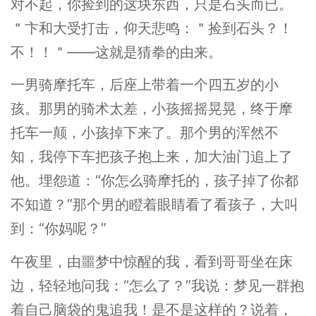
对不起，你捡到的这块东西，只是石头而已。
＂卞和大受打击，仰天悲鸣：＂捡到石头？！
不！！＂——这就是猜拳的由来。
一男骑摩托车，后座上带着一个四五岁的小
孩。那男的骑术太差，小孩摇摇晃晃，终于摩
托车一颠，小孩掉下来了。那个男的浑然不
知，我停下车把孩子抱上来，加大油门追上了
他。埋怨道：“你怎么骑摩托的，孩子掉了你都
不知道？”那个男的瞪着眼睛看了看孩子，大叫
到：“你妈呢？”
午夜里，由噩梦中惊醒的我，看到哥哥坐在床
边，轻轻地问我：“怎么了？”我说：梦见一群抱
着自己脑袋的鬼追我！是不是这样的？说着，