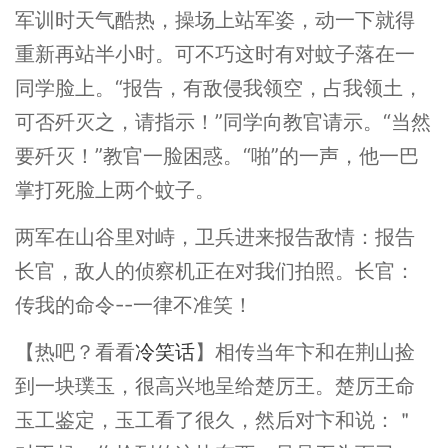
军训时天气酷热，操场上站军姿，动一下就得
重新再站半小时。可不巧这时有对蚊子落在一
同学脸上。“报告，有敌侵我领空，占我领土，
可否歼灭之，请指示！”同学向教官请示。“当然
要歼灭！”教官一脸困惑。“啪”的一声，他一巴
掌打死脸上两个蚊子。
两军在山谷里对峙，卫兵进来报告敌情：报告
长官，敌人的侦察机正在对我们拍照。长官：
传我的命令--一律不准笑！
【热吧？看看
冷笑话
】相传当年卞和在荆山捡
到一块璞玉，很高兴地呈给楚厉王。楚厉王命
玉工鉴定，玉工看了很久，然后对卞和说：＂