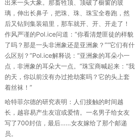
出来一头大象。那畜牲顶、顶破了橱窗的玻
璃，伸出长鼻子，把珠、珠、珠宝全卷跑，然
后又钻到集装箱里，那车就开、开、开走了！
作风严谨的Pol.ice问道：“你看清楚匪徒的样貌
了吗？那是一头非洲象还是亚洲象？”“它们有什
么区别？”Pol.ice解释说：“亚洲象的耳朵小一
点，非洲象的耳朵大一点。”珠宝商喊起来：“我
的天，你以前没有办过抢劫案吗？它的头上套
着丝袜！”
哈特菲尔德的研究表明：人们接触的时间越
长，越容易产生友谊或爱情。一名男子给女友
写了700封信，最后……女友嫁给了那个邮递
员。