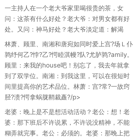
一主持人在一个老大爷家里喝很贵的茶，女
问：这茶有什么好处？老大爷：对男女都有好
处。又问：神马好处？老大爷淡定道：解渴
林萧、顾里、南湘和唐宛如同时爱上宫?场Ｌ仆
鹑纾何乙?悖?乙?愕睦淇幔?队?尤胪鹑?amily。
顾里：来我的house吧！别忘了，我去年就拿
到了双学位。南湘：到我这里，可以在很短时
间里提高你的艺术品位。林萧：宫?常?一故窍
胫?溃?愕拿蜗胧鞘裁矗?/p>
老婆：晚上是不是想活动活动？老公：想！老
婆：那下班后不许说累，不许说没精神，不能
糊弄就完事。老公：必须的。老婆：那晚上把