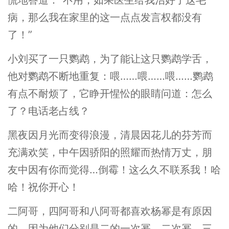
病，那么我在家里的这一点点发言权都没有
了！”
小刘买了一只鹦鹉，为了能让这只鹦鹉学舌，
他对鹦鹉不断地重复：喂……喂……喂……鹦鹉
有点不耐烦了，它睁开惺忪的眼睛问道：怎么
了？电话老占线？
黑夜因月光而变得浪漫，清晨因花儿的芬芳而
充满欢笑，中午因骄阳的照耀而热情万丈，朋
友中因有你而觉得…倒霉！这么久不联系我！哈
哈！祝你开心！
二阿哥，四阿哥和八阿哥都喜欢杨幂是有原因
的，因为他们分别是二的一次幂，二次幂，三