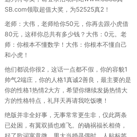
SB.com领取超值大奖，为52525真2！
老师：大伟，老师给你50元，你再去跟小虎借
80元，这样你总共有多少钱？大伟：0元。老
师：你根本不懂数学！大伟：你根本不懂自己
和小虎！
他们都说你很2，这话一点都不假，你的容貌1
帅气2端庄，你的人格1真诚2善良，最主要的是
你的性格1热情2大方，希望你继续发扬热情大
方的性格特点，礼拜天再请我吃饭噢！
绝版并非全好事，无事常常更生非，仅此两条
已处困，有翼双插也难飞。的确祸福长相倚，
好了歌词寓意微，男大当婚寻偶时，人贴标签