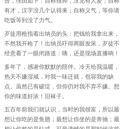
告，理由如下：自称很帅，没见有人爱；自称
有才，汉字没几个认得来；自称义气，等你请
吃饭等到没了力气。
歹徒用枪指着出纳员的头：把钱给我拿出来，
不然我开枪了！出纳员吓得两眼发呆，歹徒不
经意看了一眼闭路道：咦，还是现场直播呐！
多年了，感谢你默默的陪伴。冷天给我温暖，
热天不嫌湿咸，对我一味迁就，包容我的缺
点。虽然已有破绽，但你仍对我不弃不嫌。想
你的味道好浓！旧袜子。
五百年前我们就认识，当时的我很富，所以最
想让你吃的是鱼翅；最想让你坐的是奔驰；最
想让你戴的是钻戒。可最遗憾的是那时候这些