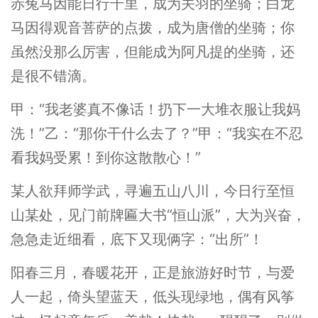
赤兔马因能日行千里，成为关羽的坐骑；白龙
马因得观音菩萨的点拨，成为唐僧的坐骑；你
虽然没那么厉害，但能成为阿凡提的坐骑，还
是很不错滴。
甲：“我老婆真不像话！扔下一大堆衣服让我妈
洗！”乙：“那你干什么去了？”甲：“我实在不忍
看我妈受累！到你这散散心！”
某人欲拜师学武，寻遍五山八川，今日行至恒
山某处，见门前牌匾大书“恒山派”，大为兴奋，
急急走近细看，底下又现俩字：“出所”！
阳春三月，春暖花开，正是旅游好时节，与爱
人一起，倚头望蓝天，低头现绿地，偶有风筝