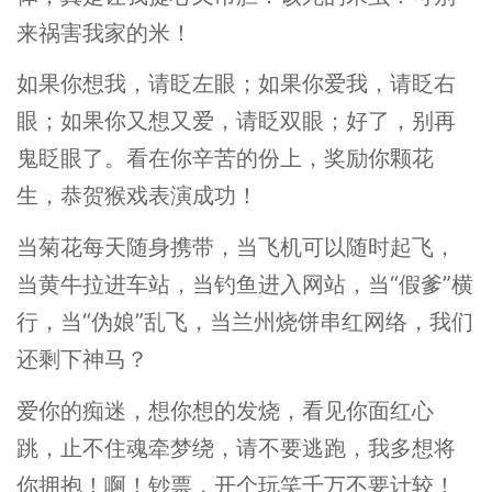
来祸害我家的米！
如果你想我，请眨左眼；如果你爱我，请眨右
眼；如果你又想又爱，请眨双眼；好了，别再
鬼眨眼了。看在你辛苦的份上，奖励你颗花
生，恭贺猴戏表演成功！
当菊花每天随身携带，当飞机可以随时起飞，
当黄牛拉进车站，当钓鱼进入网站，当“假爹”横
行，当“伪娘”乱飞，当兰州烧饼串红网络，我们
还剩下神马？
爱你的痴迷，想你想的发烧，看见你面红心
跳，止不住魂牵梦绕，请不要逃跑，我多想将
你拥抱！啊！钞票，开个玩笑千万不要计较！