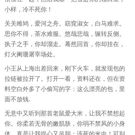
小样，冷不死你！
关关雎鸠，爱河之舟。窈窕淑女，白马难求。
思你不得，茶水难服。悠哉悲哉，辗转反侧。
执子之手，你却溜走。蓦然回首，你却挂在，
灯火阑珊屠宰场处。
小王从上海出差回来，刚下火车，就发现包的
拉链被拉开了。打开一看，资料还在，但在资
料空白外多了小偷写的字：这么漂亮的包，里
面不放钱.
无意中又听到那首老鼠爱大米，让我不禁想起
你。你柔若无骨的嫩肌肤，你弱不禁风的小身
体，真是让我提心又吊胆：该死的米虫！可别