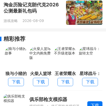
淘金历险记克朗代克2026
公测最新礼包码
游戏攻略
2026-08-09
精彩推荐
狼与小猪的
火柴人篮球
王者荣耀永
星球战斗：
故事
中文内购免
不升级老版
旋转太空
下载
下载
下载
下载
费版
本
俱乐部枪支模拟器
下载