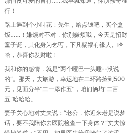
那俏皮可爱的言行……我早就知道，你演猴哥准
行！
路上遇到个小叫花：先生，给点钱吧，买个盒
饭……！嫌烦对不对，你别嫌烦哦，今天是招财
童子诞，其化身为乞丐，下凡赐福有缘人。哈
哈，恭喜你发财啦！
我和你的感情，就是“两个哑巴一头睡--没说
的”。那天，去旅游，幸运地在二环路捡到500
元，见面分半“二一添作五”，咱们俩均“二百
五”哈哈哈。
妻子关心地对丈夫说：“老公，你近来老是说梦
话，要不我陪你去医院检查一下身体？”丈夫惊
慌地答道：“不用，如果医生给我治好了这毛