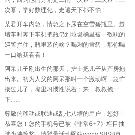
次幂，学好数理化，走遍天下都不怕！
某君开车内急，情急之下尿在空雪碧瓶里。趁
堵车时奔下车想把瓶仍到垃圾桶里被一敬职的
巡警拦住，瓶里装的啥？喝剩的雪碧，那你喝
一口给我看看！
阿呆儿子刚出生的那天，护士把儿子从产房抱
出来。初为人父的阿呆那叫一个激动啊，急忙
接过儿子，嘴里习惯性说着：来，叔叔抱一
下……
尊敬的移动或联通或乱七八糟的用户，您好！
恭喜您！您的手机号已被《非常6+7》栏目抽
选为特等奖，请登录活动网站www.SBSB真