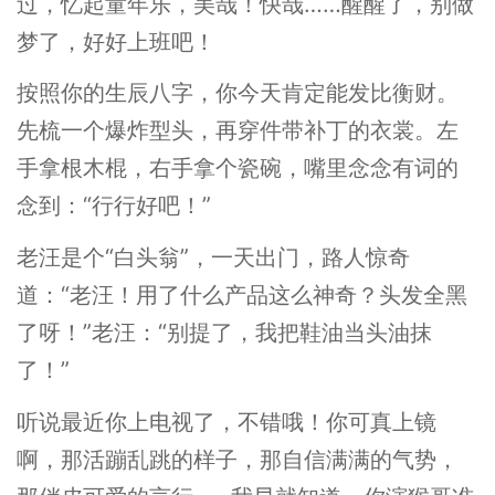
过，忆起童年乐，美哉！快哉……醒醒了，别做
梦了，好好上班吧！
按照你的生辰八字，你今天肯定能发比衡财。
先梳一个爆炸型头，再穿件带补丁的衣裳。左
手拿根木棍，右手拿个瓷碗，嘴里念念有词的
念到：“行行好吧！”
老汪是个“白头翁”，一天出门，路人惊奇
道：“老汪！用了什么产品这么神奇？头发全黑
了呀！”老汪：“别提了，我把鞋油当头油抹
了！”
听说最近你上电视了，不错哦！你可真上镜
啊，那活蹦乱跳的样子，那自信满满的气势，