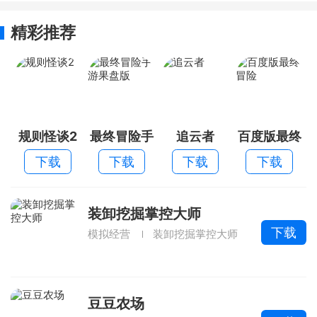
精彩推荐
规则怪谈2
最终冒险手
追云者
百度版最终
游果盘版
冒险
下载
下载
下载
下载
装卸挖掘掌控大师
下载
模拟经营
装卸挖掘掌控大师
豆豆农场