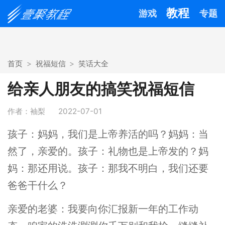
教程
游戏
专题
首页
祝福短信
笑话大全
给亲人朋友的搞笑祝福短信
作者：袖梨
2022-07-01
孩子：妈妈，我们是上帝养活的吗？妈妈：当
然了，亲爱的。孩子：礼物也是上帝发的？妈
妈：那还用说。孩子：那我不明白，我们还要
爸爸干什么？
亲爱的老婆：我要向你汇报新一年的工作动