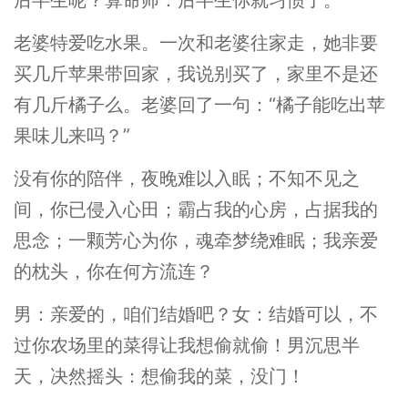
老婆特爱吃水果。一次和老婆往家走，她非要
买几斤苹果带回家，我说别买了，家里不是还
有几斤橘子么。老婆回了一句：“橘子能吃出苹
果味儿来吗？”
没有你的陪伴，夜晚难以入眠；不知不见之
间，你已侵入心田；霸占我的心房，占据我的
思念；一颗芳心为你，魂牵梦绕难眠；我亲爱
的枕头，你在何方流连？
男：亲爱的，咱们结婚吧？女：结婚可以，不
过你农场里的菜得让我想偷就偷！男沉思半
天，决然摇头：想偷我的菜，没门！