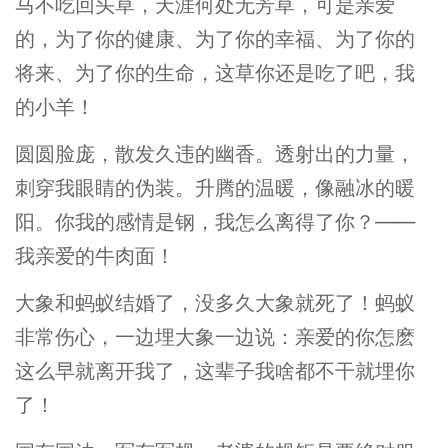
马不吃回头草，天涯何处无芳草，可是亲爱
的，为了你的健康、为了你的幸福、为了你的
将来、为了你的生命，这草你还是吃了吧，我
的小羊！
圆圆脸庞，散发久违的幽香。透射出的力量，
刺穿我眼睛的伪装。升腾的温暖，像融冰的暖
阳。你我的感情是钢，我怎么离得了你？——
我亲爱的牛肉面！
大象和蚂蚁结婚了，没多久大象就死了！蚂蚁
非常伤心，一边埋大象一边说：亲爱的你怎麽
这么早就离开我了，这辈子我啥都不干就埋你
了！