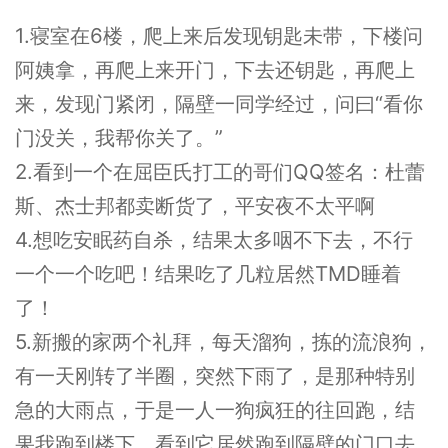
1.寝室在6楼，爬上来后发现钥匙未带，下楼问
阿姨拿，再爬上来开门，下去还钥匙，再爬上
来，发现门紧闭，隔壁一同学经过，问曰“看你
门没关，我帮你关了。”
2.看到一个在屈臣氏打工的哥们QQ签名：杜蕾
斯、杰士邦都卖断货了，平安夜不太平啊
4.想吃安眠药自杀，结果太多咽不下去，不行
一个一个吃吧！结果吃了几粒居然TMD睡着
了！
5.新搬的家两个礼拜，每天溜狗，拣的流浪狗，
有一天刚转了半圈，突然下雨了，是那种特别
急的大雨点，于是一人一狗疯狂的往回跑，结
果我跑到楼下，看到它居然跑到隔壁的门口去