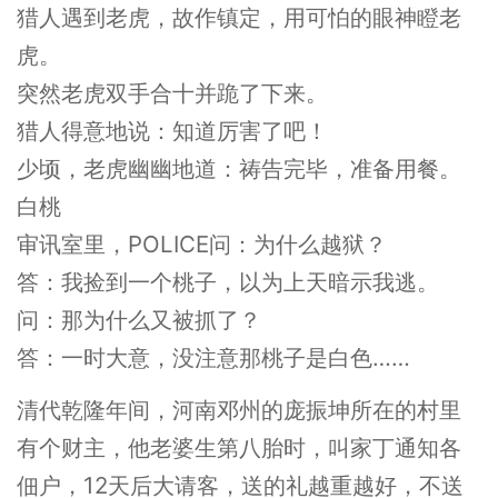
猎人遇到老虎，故作镇定，用可怕的眼神瞪老
虎。
突然老虎双手合十并跪了下来。
猎人得意地说：知道厉害了吧！
少顷，老虎幽幽地道：祷告完毕，准备用餐。
白桃
审讯室里，POLICE问：为什么越狱？
答：我捡到一个桃子，以为上天暗示我逃。
问：那为什么又被抓了？
答：一时大意，没注意那桃子是白色……
清代乾隆年间，河南邓州的庞振坤所在的村里
有个财主，他老婆生第八胎时，叫家丁通知各
佃户，12天后大请客，送的礼越重越好，不送