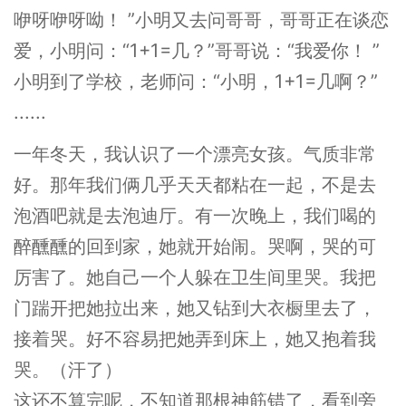
咿呀咿呀呦！ ”小明又去问哥哥，哥哥正在谈恋
爱，小明问：“1+1=几？”哥哥说：“我爱你！ ”
小明到了学校，老师问：“小明，1+1=几啊？”
......
一年冬天，我认识了一个漂亮女孩。气质非常
好。那年我们俩几乎天天都粘在一起，不是去
泡酒吧就是去泡迪厅。有一次晚上，我们喝的
醉醺醺的回到家，她就开始闹。哭啊，哭的可
厉害了。她自己一个人躲在卫生间里哭。我把
门踹开把她拉出来，她又钻到大衣橱里去了，
接着哭。好不容易把她弄到床上，她又抱着我
哭。（汗了）
这还不算完呢，不知道那根神筋错了，看到旁