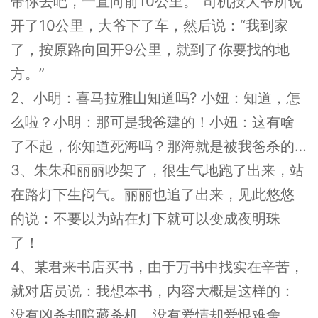
带你去吧，一直向前10公里。”司机按大爷所说
开了10公里，大爷下了车，然后说：“我到家
了，按原路向回开9公里，就到了你要找的地
方。”
2、小明：喜马拉雅山知道吗? 小妞：知道，怎
么啦？小明：那可是我爸建的！小妞：这有啥
了不起，你知道死海吗？那海就是被我爸杀的…
3、朱朱和丽丽吵架了，很生气地跑了出来，站
在路灯下生闷气。丽丽也追了出来，见此悠悠
的说：不要以为站在灯下就可以变成夜明珠
了！
4、某君来书店买书，由于万书中找实在辛苦，
就对店员说：我想本书，内容大概是这样的：
没有凶杀却暗藏杀机，没有爱情却爱恨难舍，