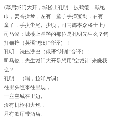
(幕启城门大开，城楼上孔明：披鹤氅，戴纶
巾，焚香操琴，左有一童子手捧宝剑，右有一
童子，手执尘尾。少顷，司马懿率众将士上)
司马懿：城楼上弹琴的那位是孔明先生么？狗
打猫拧（英语“您好”音译）！
孔明：洗巴洗巴（俄语“谢谢”音译）！
司马懿：先生城门大开是想用“空城计”来赚我
么？
孔明：（唱，拉洋片调）
往里头瞧来往里观，
一座空城在里边。
没有机枪和大炮，
只有歌厅带酒店。