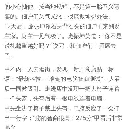
的小心抽他。按当地规矩，不是第一胎不兴请
客的。佃户们又气又愁，找庞振坤想办法。
12天后，庞振坤领着身背石头的佃户们来到财
主家。财主一见气极了。庞振坤笑道：“你不是
说礼越重越好吗？”说完，和佃户们上酒席去
了。
甲乙丙三人去逛街，发现一新开商店贴一标
语：“最新科技---准确的电脑智商测试”三人看
后一同被吸引。走进店中发现一把大椅子连着
一个头盔，头盔后有一根电线连着电脑。
甲先坐进了椅子戴上头盔，电脑反应了一会打
出一行字；“您的智商很高：275分”甲看后非常
高兴。