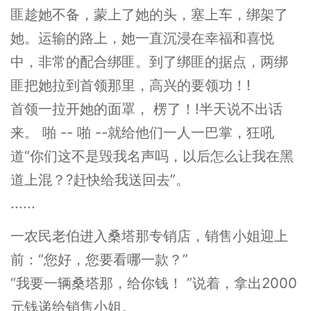
匪趁她不备，蒙上了她的头，塞上车，绑架了
她。运输的路上，她一直沉浸在幸福和喜悦
中，非常的配合绑匪。到了绑匪的据点，两绑
匪把她拉到首领那里，高兴的要领功！!
首领一拉开她的面罩， 楞了！!半天说不出话
来。 啪 -- 啪 --就给他们一人一巴掌，狂吼
道“你们这不是毁我名声吗，以后怎么让我在黑
道上混？?赶快给我送回去”。
......
一农民老伯进入桑塔那专销店，销售小姐迎上
前：“您好，您要看哪一款？”
“我要一辆桑塔那，给你钱！ ”说着，拿出2000
元钱递给销售小姐。