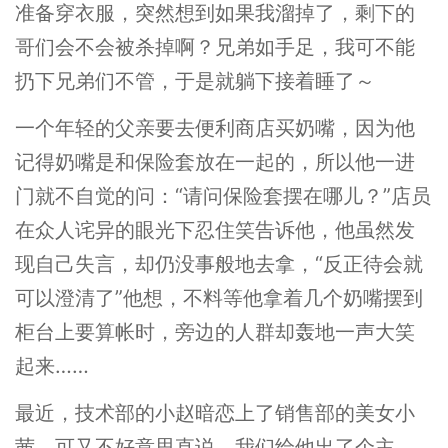
准备穿衣服，突然想到如果我溜掉了，剩下的
哥们会不会被杀掉啊？兄弟如手足，我可不能
扔下兄弟们不管，于是就躺下接着睡了～
一个年轻的父亲要去便利商店买奶嘴，因为他
记得奶嘴是和保险套放在一起的，所以他一进
门就不自觉的问：“请问保险套摆在哪儿？”店员
在众人诧异的眼光下忍住笑告诉他，他虽然发
现自己失言，却仍没事般地去拿，“反正待会就
可以澄清了”他想，不料等他拿着几个奶嘴摆到
柜台上要算帐时，旁边的人群却轰地一声大笑
起来……
最近，技术部的小赵暗恋上了销售部的美女小
茜，可又不好意思直说。我们给他出了个主