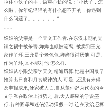
拉住小伙子的手，语重心长的说：“小伙子，怎
么啦，你年纪轻轻的有什么想不开的，你遇到
什么问题了。。。。。。”
......
婵婵的父亲是一个天文工作者.在东汉末期的党
锢之祸中被杀害.婵婵也颠帔流离, 被卖到王允
家作丫环.王允是个老色色,婵婵很讨厌他.可是,
作为丫环,又不能对他 怎么样.
婵婵从小跟父亲学天文,精通历算.她是中国最早
推算出日食和月食规律的人.可是, 还没有来得
及申报成果,便家破人亡.自从董仲舒为代表的今
文学派在政治上得势之 后,天人感应的学说盛
行.各种图谶和迷信活动猖獗一时.连在政治还算