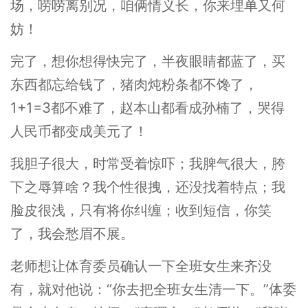
场，唠唠离别况，咱俩情义长，你来埋单又何
妨！
完了，想你想得快完了，半夜眼睛都蓝了，买
东西都忘给钱了，猪肉炖粉条都不馋了，
1+1=3都不难了，赵本山都看成孙楠了，哭得
人民币都变成美元了！
我胆子很大，时常受着惊吓；我脾气很大，胯
下之辱算啥？我个性很拽，还没找着特点；我
脸皮很浅，只有将你纠缠；收到短信，你笑
了，我会愁眉不展。
老师想让体育委员确认一下全班女生来齐没
有，就对他说：“你去把全班女生清一下。”体委