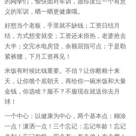
的
同学
们，愉快面对军训，愿你度过一个有意
义的军训，晒一晒更健康哦。
好想当个老板，手里就不缺钱；工资日结月
结，方式想变就变；工资还未捂热，老婆抢去
大半；交完水电房贷，余额屈指可点；于是勒
紧裤腰，下月工资再见！
米饭有时候比钱重要。不信？让你断粮十来
天，让你饿个底朝天，再给你一碗米饭和大量
金钱，你选啥？服不？不服现在就送你去月
球！
一个中心：以健康为中心，两个基本点：糊涂
一点！潇洒一点！三个忘记：忘记年龄！忘记