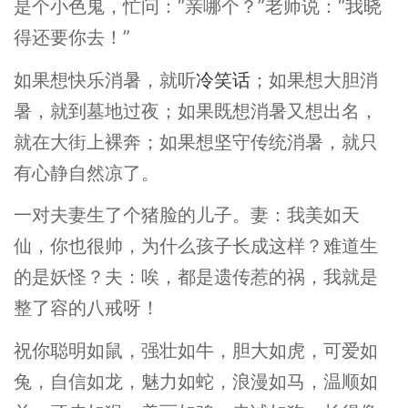
是个小色鬼，忙问：“亲哪个？”老师说：“我晓
得还要你去！”
如果想快乐消暑，就听
冷笑话
；如果想大胆消
暑，就到墓地过夜；如果既想消暑又想出名，
就在大街上裸奔；如果想坚守传统消暑，就只
有心静自然凉了。
一对夫妻生了个猪脸的儿子。妻：我美如天
仙，你也很帅，为什么孩子长成这样？难道生
的是妖怪？夫：唉，都是遗传惹的祸，我就是
整了容的八戒呀！
祝你聪明如鼠，强壮如牛，胆大如虎，可爱如
兔，自信如龙，魅力如蛇，浪漫如马，温顺如