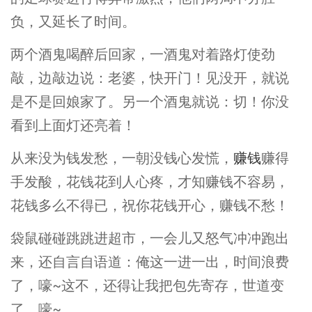
负，又延长了时间。
两个酒鬼喝醉后回家，一酒鬼对着路灯使劲
敲，边敲边说：老婆，快开门！见没开，就说
是不是回娘家了。另一个酒鬼就说：切！你没
看到上面灯还亮着！
从来没为钱发愁，一朝没钱心发慌，
赚钱
赚得
手发酸，花钱花到人心疼，才知赚钱不容易，
花钱多么不得已，祝你花钱开心，赚钱不愁！
袋鼠碰碰跳跳进超市，一会儿又怒气冲冲跑出
来，还自言自语道：俺这一进一出，时间浪费
了，嚎~这不，还得让我把包先寄存，世道变
了，嚎~