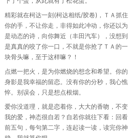
下了个蛋，从此就有了松花蛋。
精彩就在柯达一刻(柯达相纸/胶卷)，ＴＡ抓住
你的手，不让你走，非得如此冲动，你还以为
是动态的诗，向你舞近（丰田汽车），没想到
是真真的咬了你一口，不就是你抢了ＴＡ的一
块骨头嘛，至于这样嘛？！
点燃一把火，是为你燃烧的想念和希望。你的
身影是我幸福的留恋。没有你的分秒，我心憔
悴。别误会，只是想点根烟。
爱你没道理，就是恋着你，大大的香吻，不变
我的爱，神态很自若？自若你就往下看：回看
前五句，每句第二字，连起读一读，读完你神
稳，我就算你狠。