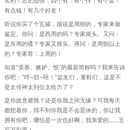
名利！忘记怨恨，四个有：有个伴！有个窝！
有点钱！有几个好友！
听说你买了个瓦罐，据说是周朝的，专家来做
鉴定。你问：是西周的吗？专家摇头。又问：
是东周的喽？专家又摇头。再问：是周朝以上
的？专家答：上周的！
知道“羡慕、嫉妒、恨”的最新简称吗？我来告诉
你吧：“哼~切~呸！”盆友们，童鞋们，这是不
是太传神太到位太给力了？
是你故意避我？还是你我之间无缘？可我每天
都想着你，得不到你我是不会罢休的，你让我
拥有你吧，哪怕是一次也好啊，我亲爱的……五
百万彩票！