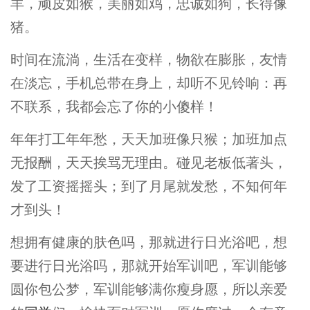
羊，顽皮如猴，美丽如鸡，忠诚如狗，长得像
猪。
时间在流淌，生活在变样，物欲在膨胀，友情
在淡忘，手机总带在身上，却听不见铃响：再
不联系，我都会忘了你的小傻样！
年年打工年年愁，天天加班像只猴；加班加点
无报酬，天天挨骂无理由。碰见老板低著头，
发了工资摇摇头；到了月尾就发愁，不知何年
才到头！
想拥有健康的肤色吗，那就进行日光浴吧，想
要进行日光浴吗，那就开始军训吧，军训能够
圆你包公梦，军训能够满你瘦身愿，所以亲爱