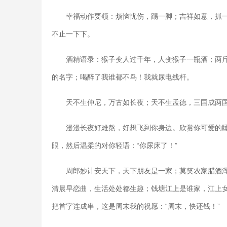
幸福动作要领：烦恼忧伤，踢一脚；吉祥如意，抓
不止一下下。
酒精语录：猴子变人过千年，人变猴子一瓶酒；两
的名字；喝醉了我谁都不鸟！我就尿电线杆。
天不生仲尼，万古如长夜；天不生孟德，三国成两
漫漫长夜好难熬，好想飞到你身边。欣赏你可爱的
眼，然后温柔的对你轻语：“你尿床了！”
周郎妙计安天下，天下朋友是一家；莫笑农家腊酒
清晨早恋曲，生活处处都生趣；钱塘江上是谁家，江上
把首字连成串，这是周末我的祝愿：“周末，快还钱！”