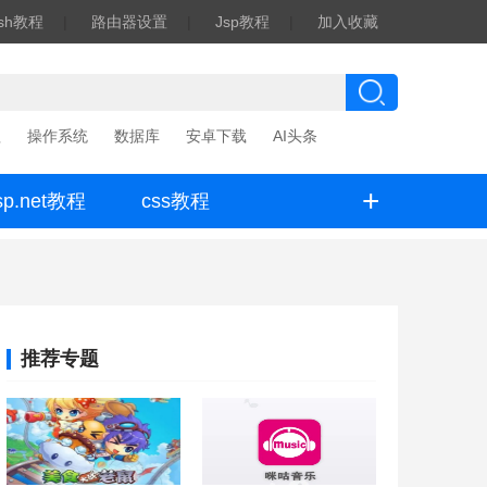
ash教程
|
路由器设置
|
Jsp教程
|
加入收藏
程
操作系统
数据库
安卓下载
AI头条
+
sp.net教程
css教程
推荐专题