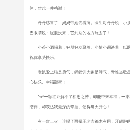
体，对此一并鸣谢！
丹丹感冒了，妈妈带她去看病。医生对丹丹说：小
巴眼睛说：屁股没来，它到别的地方玩去了！
小茶小酒喝着，好朋好友聚着。小情小调谈着，纸
祝你享受快乐。
老鼠爱上猫是勇气，蚂蚁训大象是脾气，青蛙当歌
心快乐、幸福甜蜜！
^o^一颗红豆解不了相思之苦，却能带来幸福，一
陪伴，却表达我最深的牵挂。记得每天开心！
有一次上火，连喝了两瓶王老吉都木有用，牙龈肿