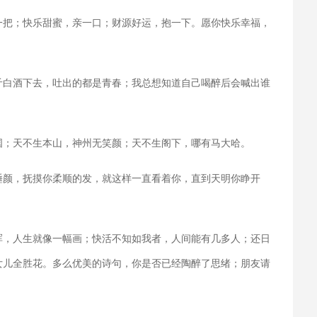
一把；快乐甜蜜，亲一口；财源好运，抱一下。愿你快乐幸福，
斤白酒下去，吐出的都是青春；我总想知道自己喝醉后会喊出谁
国；天不生本山，神州无笑颜；天不生阁下，哪有马大哈。
睡颜，抚摸你柔顺的发，就这样一直看着你，直到天明你睁开
浑，人生就像一幅画；快活不知如我者，人间能有几多人；还日
女儿全胜花。多么优美的诗句，你是否已经陶醉了思绪；朋友请