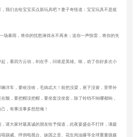
婆，我们去给宝宝买点新玩具吧？妻子奇怪道：宝宝玩具不是挺
你一场暴雨，将你的忧愁淋得永不再来；送你一声惊雷，将你的失
声起，看四方云动，剑在手，问谁是英雄。唉，劝了你好多次小
那辆洋车，要啥没啥，毛病忒大！前把没梁，座下没簧，里带补
还在颤，要把帽没把帽，要坐套没坐套，除了铃铛不响哪都响，
自己，有事没事多想想俺！
则，请大家对最真诚的朋友给予报道，此夜宴盛会不打烊，满篇
嘻嘻踢威、绊倒电视台、妹国之音、花生炖油爆等全球重量级媒