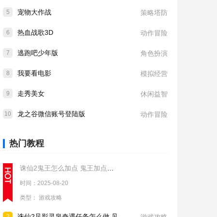
宠物大作战
5
策略塔防
热血战歌3D
6
动作冒险
逃跑吧少年版
7
角色扮演
我要看电影
8
模拟经营
走秀美女
9
休闲益智
龙之谷微信账号登陆版
10
动作冒险
热门教程
诛仙2鬼王怎么加点 鬼王加点推荐
时间：2025-08-20
类型：
游戏攻略
诛仙2见影灵泉奇遇任务怎么做 见影灵泉奇遇任务流程攻略
2