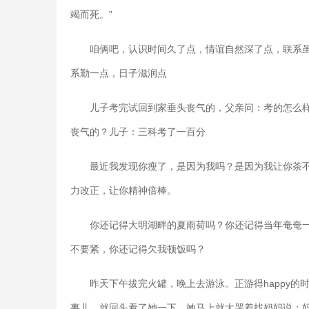
竭而死。”
咱俩吧，认识时间久了点，情谊自然深了点，联系
系勤一点，日子滋润点
儿子考完试回到家垂头丧气的，父亲问：考的怎么
丧气的？儿子：三科考了一百分
最近我发现你瘦了，是因为我吗？是因为我让你茶
力改正，让你精神倍棒。
你还记得大明湖畔的夏雨荷吗？你还记得当年奄奄
不要紧，你还记得欠我顿饭吗？
昨天下午拔完火罐，晚上去游泳。正游得happy的
事儿，就回头看了她一下，她马上就大哭着找妈妈说：妈妈，