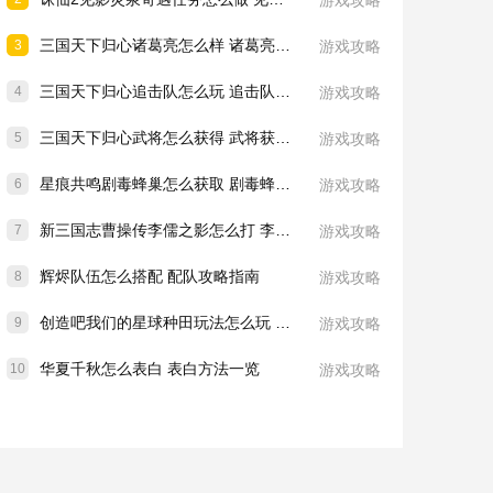
游戏攻略
三国天下归心诸葛亮怎么样 诸葛亮技能介绍一览
3
游戏攻略
三国天下归心追击队怎么玩 追击队玩法教学
4
游戏攻略
三国天下归心武将怎么获得 武将获取方法
5
游戏攻略
星痕共鸣剧毒蜂巢怎么获取 剧毒蜂巢获取攻略
6
游戏攻略
新三国志曹操传李儒之影怎么打 李儒之影打法教学
7
游戏攻略
辉烬队伍怎么搭配 配队攻略指南
8
游戏攻略
创造吧我们的星球种田玩法怎么玩 种田玩法介绍一览
9
游戏攻略
华夏千秋怎么表白 表白方法一览
10
游戏攻略