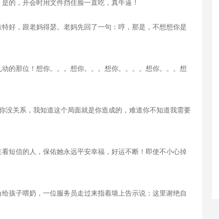
，是的，开会时用文件挡住脸一直吃，真牛逼！
肤特好，跟老妈得瑟。老妈先回了一句：哼，那是，不想想你是
乱动的那位！想你。。。想你。。。想你。。。。想你。。。想
跟你没关系，我知道这个局面就是你造成的，难道你不知道我需要
在看短信的人，保佑她永远平安幸福，好运不断！即使不小心掉
角给孩子喂奶，一位服务员走过来指着墙上告示说：这里谢绝自