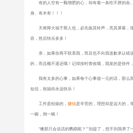
有的人空有一颗增肥的心，却有着一条吃不胖的命
身。有木有！！！
天将降大福于斯人也，必先振其铃声，亮其屏幕，
容，然后快乐多多！
亲，如果你再不联系我，而且也不向我道歉承认错
的，而且概不退还哦！记得按时查收哦，我发的是快件
我有太多的心事，如果每个心事值一元的话，那么我
短信，祝福你永远快乐！
工作是枯燥的，
赚钱
是辛苦的，理想却是远大的，
一碗，倒一碗！
“噢那只会说话的鹦鹉呢？”“别提了，想不到我养了