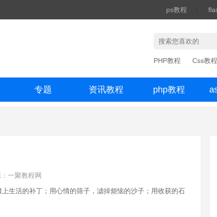
ps教程
|
fl
PHP教程
Css教
专题
资讯教程
php教程
a
办公数码
源：一聚教程网
缀上生活的补丁；用心情的筛子，滤掉烦恼的沙子；用收获的石