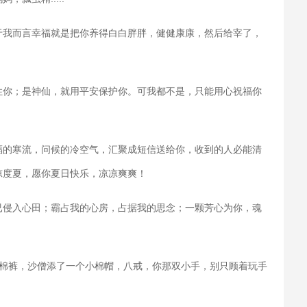
于我而言幸福就是把你养得白白胖胖，健健康康，然后给宰了，
住你；是神仙，就用平安保护你。可我都不是，只能用心祝福你
福的寒流，问候的冷空气，汇聚成短信送给你，收到的人必能清
凉度夏，愿你夏日快乐，凉凉爽爽！
已侵入心田；霸占我的心房，占据我的思念；一颗芳心为你，魂
小棉裤，沙僧添了一个小棉帽，八戒，你那双小手，别只顾着玩手