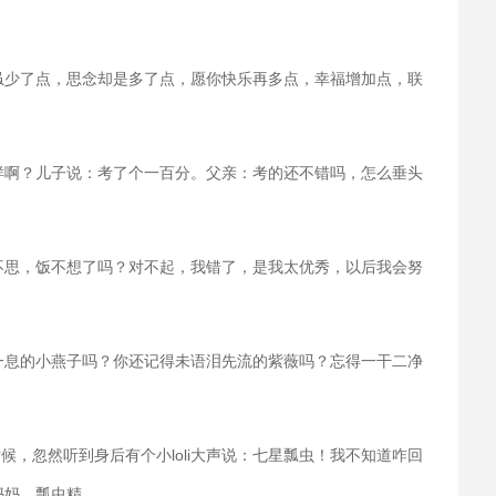
虽少了点，思念却是多了点，愿你快乐再多点，幸福增加点，联
样啊？儿子说：考了个一百分。父亲：考的还不错吗，怎么垂头
不思，饭不想了吗？对不起，我错了，是我太优秀，以后我会努
一息的小燕子吗？你还记得未语泪先流的紫薇吗？忘得一干二净
时候，忽然听到身后有个小loli大声说：七星瓢虫！我不知道咋回
瓢虫精.....