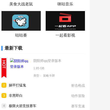
美食大战老鼠
咪咕音乐
咕咕番
一起看影视
最新下载
阴阳师qq登录版本
1.95 GB
类型：
策略卡牌
躺平打猛鬼
2
射击枪战
非黑即白
3
动作冒险
极限火箭竞技赛车
4
赛车竞速