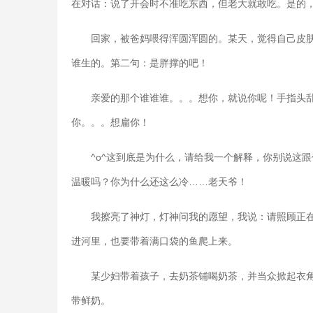
在对话：说了开会时不准吃东西，但老大就敢吃。是的
回家，被爸妈喂得浑圆浑圆的。某天，觉得自己皮
谁生的。第二句：是胖撑的吧！
亲爱的那个谁谁谁。。。想你，就说你呢！手指头
你。。。想扁你！
^o^这到底是为什么，请给我一个解释，你别说这
温暖吗？你为什么还这么冷……老天爷！
我擦亮了神灯，灯神问我的愿望，我说：请照顾正
进河里，也要带着满口袋的鱼爬上来。
某少妇带着孩子，去奶茶铺喝奶茶，并当众掀起衣
带鲜奶。