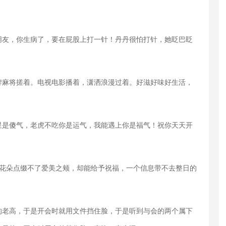
朋友，你生病了，要在屁股上打一针！丹丹很怕打针，她眨巴眨
牌麻将搓着。电视电影播着，潇洒浪漫过着。好滋好味好生活，
星是傻气，老虎不吃你是运气，我能遇上你是福气！祝你天天开
束花朵点缀不了爱美之颊，却能给予祝福，一个信息带不去整日的
的老高，于是开会时就用文件挡住脸，于是听到与会的两个属下