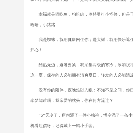
幸福就是猫吃鱼，狗吃肉，奥特曼打小怪兽，但是
哈哈，小猪猪
我是蜘蛛，就用健康网住你；是大树，就用快乐遮
开心！
酷热无边，避暑要紧，我采集两极的寒冷，添加祝
凉一夏，保存的人必能拥有清爽夏日，转发的人必能清
没有你的陪伴，夜晚难以入眠；不知不见之间，你
牵梦绕难眠；我亲爱的枕头，你在何方流连？
^o^天冷了，唐僧添了一件小棉袍，悟空添了一条
机看短信呀，记得戴上一幅小手套。