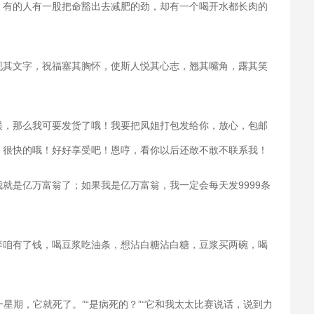
。有的人有一股把命豁出去减肥的劲，却有一个喝开水都长肉的
现其文字，祝福塞其胸怀，使斯人悦其心志，翘其嘴角，露其笑
误，那么我可要发货了哦！我要把凤姐打包发给你，放心，包邮
，很快的哦！好好享受吧！恩哼，看你以后还敢不敢不联系我！
就是亿万富翁了；如果我是亿万富翁，我一定会每天发9999条
等咱有了钱，喝豆浆吃油条，想沾白糖沾白糖，豆浆买两碗，喝
一星期，它就死了。”“是病死的？”“它和我太太比赛说话，说到力