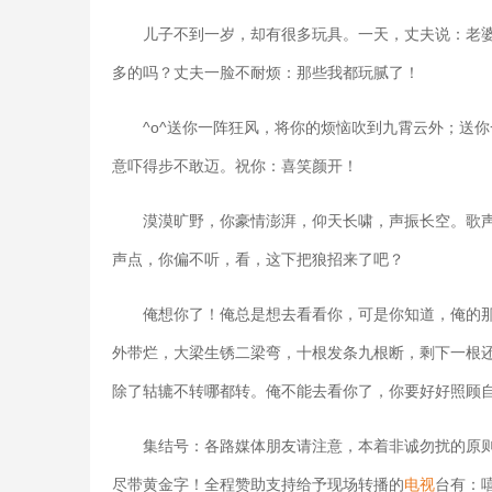
儿子不到一岁，却有很多玩具。一天，丈夫说：老
多的吗？丈夫一脸不耐烦：那些我都玩腻了！
^o^送你一阵狂风，将你的烦恼吹到九霄云外；送
意吓得步不敢迈。祝你：喜笑颜开！
漠漠旷野，你豪情澎湃，仰天长啸，声振长空。歌
声点，你偏不听，看，这下把狼招来了吧？
俺想你了！俺总是想去看看你，可是你知道，俺的
外带烂，大梁生锈二梁弯，十根发条九根断，剩下一根
除了轱辘不转哪都转。俺不能去看你了，你要好好照顾
集结号：各路媒体朋友请注意，本着非诚勿扰的原
尽带黄金字！全程赞助支持给予现场转播的
电视
台有：