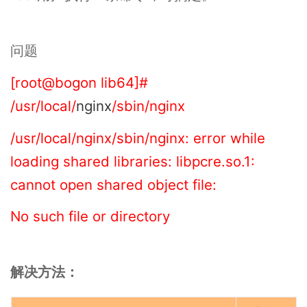
问题
[root@bogon lib64]#
/usr/local/
nginx
/sbin/nginx
/usr/local/nginx/sbin/nginx: error while
loading shared libraries: libpcre.so.1:
cannot open shared object file:
No such file or directory
解决方法：