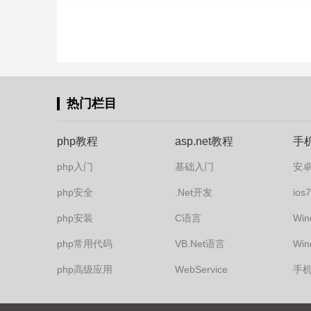
热门栏目
php教程
asp.net教程
手
php入门
基础入门
安
php安全
.Net开发
io
php安装
C语言
Win
php常用代码
VB.Net语言
Win
php高级应用
WebService
手