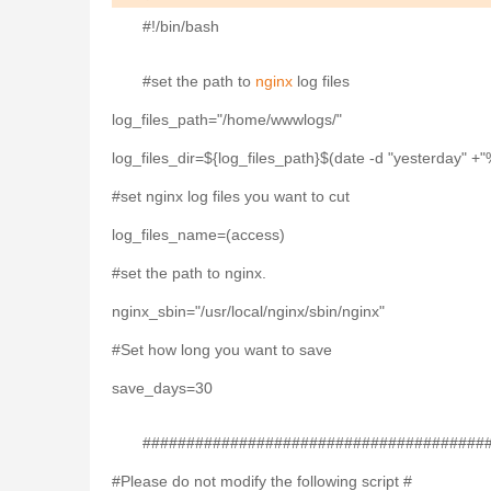
#!/bin/bash
#set the path to
nginx
log files
log_files_path="/home/wwwlogs/"
log_files_dir=${log_files_path}$(date -d "yesterday" +
#set nginx log files you want to cut
log_files_name=(access)
#set the path to nginx.
nginx_sbin="/usr/local/nginx/sbin/nginx"
#Set how long you want to save
save_days=30
#######################################
#Please do not modify the following script #