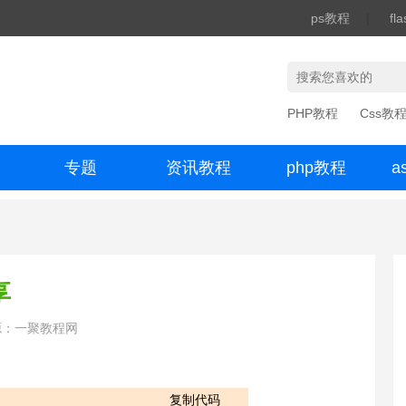
ps教程
|
fl
PHP教程
Css教
专题
资讯教程
php教程
a
办公数码
享
源：一聚教程网
复制代码