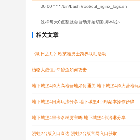
00 00 * * * /bin/bash /root/cut_nginx_logs.sh
这样每天0点整就会自动开始切割脚本啦~
相关文章
《明日之后》欧莱雅男士跨界联动活动
植物大战僵尸2鲸鱼如何攻击
地下城堡4烽火高地营地如何通关 地下城堡4烽火营地玩
地下城堡4回廊玩法分享 地下城堡4回廊副本操作步骤
地下城堡4里卡洛琳厉害吗 地下城堡4卡洛琳分享
漫蛙2台版入口直达-漫蛙2台版官网入口获取