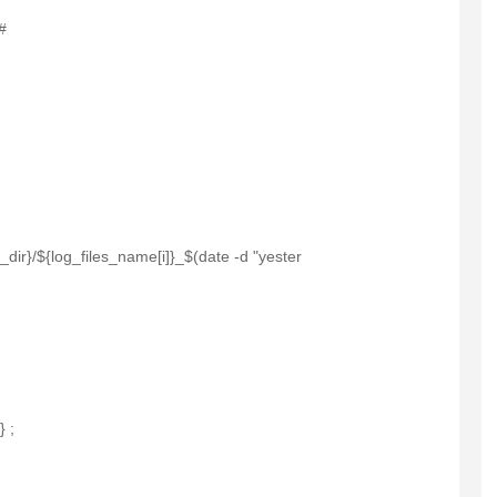
#
s_dir}/${log_files_name[i]}_$(date -d "yester
} ;