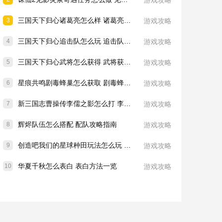
游戏攻略
三国天下归心诸葛亮怎么样 诸葛亮技能介绍一览
3
游戏攻略
三国天下归心追击队怎么玩 追击队玩法教学
4
游戏攻略
三国天下归心武将怎么获得 武将获取方法
5
游戏攻略
星痕共鸣剧毒蜂巢怎么获取 剧毒蜂巢获取攻略
6
游戏攻略
新三国志曹操传李儒之影怎么打 李儒之影打法教学
7
游戏攻略
辉烬队伍怎么搭配 配队攻略指南
8
游戏攻略
创造吧我们的星球种田玩法怎么玩 种田玩法介绍一览
9
游戏攻略
华夏千秋怎么表白 表白方法一览
10
游戏攻略