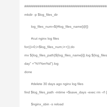
###########################################
mkdir -p $log_files_dir
log_files_num=${#log_files_name[@]}
#cut nginx log files
for((i=0;i<$log_files_num;i++));do
mv ${log_files_path}${log_files_name[i]}.log ${log_file
day" +"%Y%m%d").log
done
#delete 30 days ago nginx log files
find $log_files_path -mtime +$save_days -exec rm -rf {
$nginx_sbin -s reload