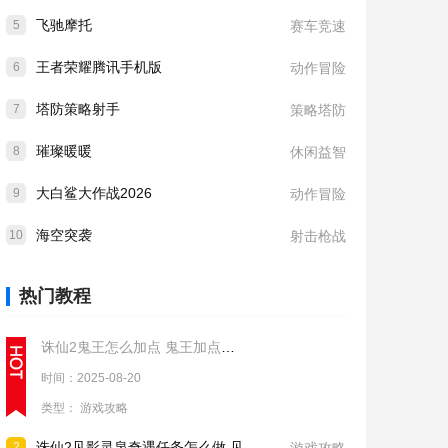
飞驰摩托
5
赛车竞速
王者荣耀腾讯手机版
6
动作冒险
塔防策略射手
7
策略塔防
璀璨暖暖
8
休闲益智
大白鲨大作战2026
9
动作冒险
海空突袭
10
射击枪战
热门教程
诛仙2鬼王怎么加点 鬼王加点推荐
时间：2025-08-20
类型：
游戏攻略
诛仙2见影灵泉奇遇任务怎么做 见影灵泉奇遇任务流程攻略
2