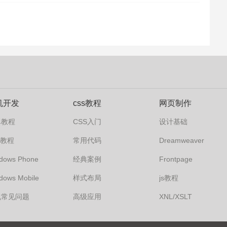
机开发
css教程
网页制作
卓教程
CSS入门
设计基础
s7教程
常用代码
Dreamweaver
dows Phone
经典案例
Frontpage
dows Mobile
样式布局
js教程
机常见问题
高级应用
XNL/XSLT