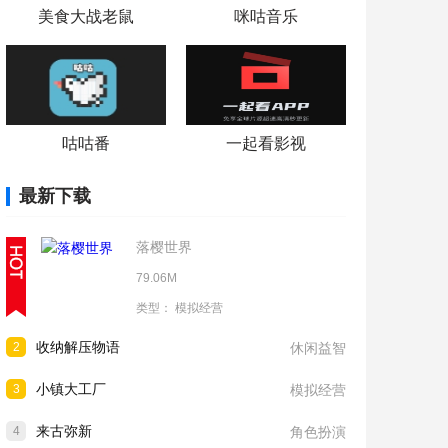
美食大战老鼠
咪咕音乐
咕咕番
一起看影视
最新下载
落樱世界
79.06M
类型：
模拟经营
收纳解压物语
2
休闲益智
小镇大工厂
3
模拟经营
来古弥新
4
角色扮演