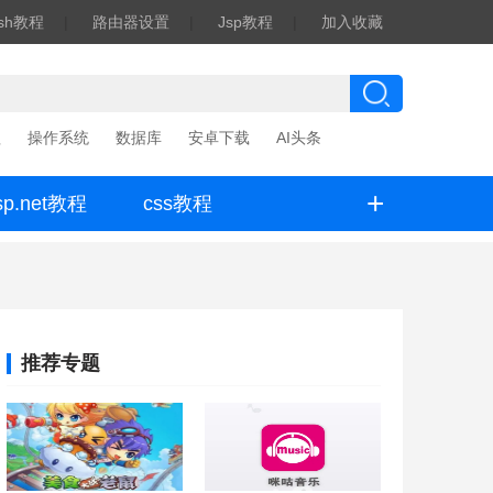
ash教程
|
路由器设置
|
Jsp教程
|
加入收藏
程
操作系统
数据库
安卓下载
AI头条
+
sp.net教程
css教程
推荐专题