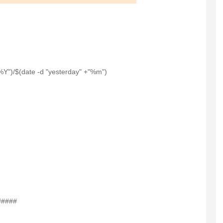
"%Y")/$(date -d "yesterday" +"%m")
#####