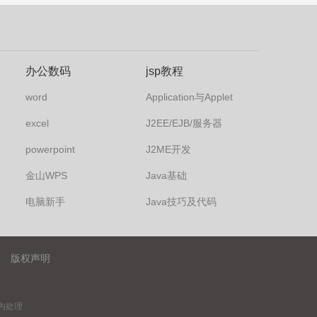
办公数码
jsp教程
word
Application与Applet
excel
J2EE/EJB/服务器
powerpoint
J2ME开发
金山WPS
Java基础
电脑新手
Java技巧及代码
版权声明
内处理