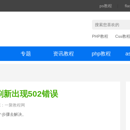
ps教程
|
fl
PHP教程
Css教
专题
资讯教程
php教程
a
办公数码
续刷新出现502错误
源：一聚教程网
个步骤去解决。