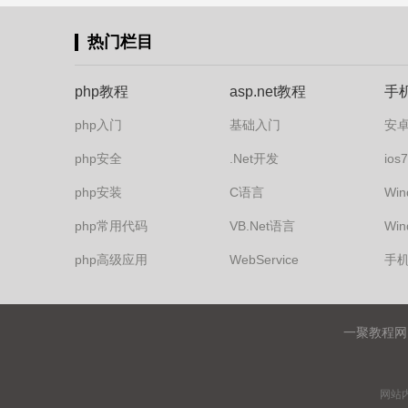
热门栏目
php教程
asp.net教程
手
php入门
基础入门
安
php安全
.Net开发
io
php安装
C语言
Win
php常用代码
VB.Net语言
Win
php高级应用
WebService
手
一聚教程网
网站