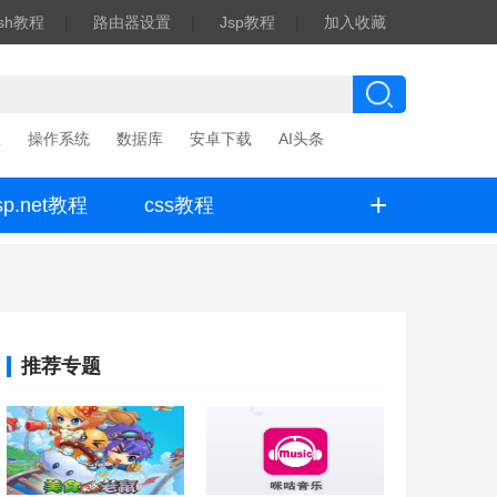
ash教程
|
路由器设置
|
Jsp教程
|
加入收藏
程
操作系统
数据库
安卓下载
AI头条
+
sp.net教程
css教程
推荐专题