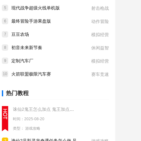
现代战争超级火线单机版
5
射击枪战
最终冒险手游果盘版
6
动作冒险
豆豆农场
7
模拟经营
初音未来新节奏
8
休闲益智
定制汽车厂
9
模拟经营
火箭联盟极限汽车赛
10
赛车竞速
热门教程
诛仙2鬼王怎么加点 鬼王加点推荐
时间：2025-08-20
类型：
游戏攻略
诛仙2见影灵泉奇遇任务怎么做 见影灵泉奇遇任务流程攻略
2