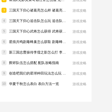
游戏攻略
三国天下归心诸葛亮怎么样 诸葛亮技能介绍一览
3
游戏攻略
三国天下归心追击队怎么玩 追击队玩法教学
4
游戏攻略
三国天下归心武将怎么获得 武将获取方法
5
游戏攻略
星痕共鸣剧毒蜂巢怎么获取 剧毒蜂巢获取攻略
6
游戏攻略
新三国志曹操传李儒之影怎么打 李儒之影打法教学
7
游戏攻略
辉烬队伍怎么搭配 配队攻略指南
8
游戏攻略
创造吧我们的星球种田玩法怎么玩 种田玩法介绍一览
9
游戏攻略
华夏千秋怎么表白 表白方法一览
10
游戏攻略