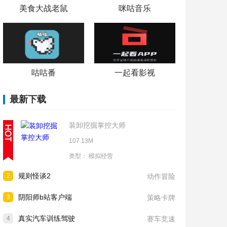
美食大战老鼠
咪咕音乐
咕咕番
一起看影视
最新下载
装卸挖掘掌控大师
107.13M
类型：
模拟经营
规则怪谈2
2
动作冒险
阴阳师b站客户端
3
策略卡牌
真实汽车训练驾驶
4
赛车竞速