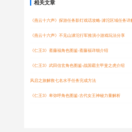
相关文章
《燕云十六声》探游任务影灯戏话攻略-滹沱区域任务详
《燕云十六声》不见山滹沱行军推演小游戏玩法分享
《仁王3》斋藤福角色图鉴-斋藤福详细介绍
《仁王3》武田信玄角色图鉴-战国霸主甲斐之虎介绍
风启之旅解救七名水手任务完成方法
《仁王3》卑弥呼角色图鉴-古代女王神秘力量解析