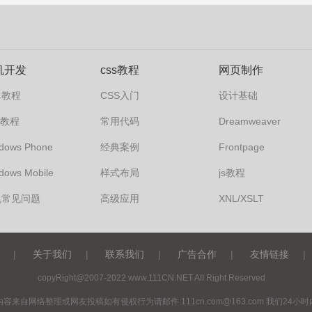
机开发
css教程
网页制作
卓教程
CSS入门
设计基础
s7教程
常用代码
Dreamweaver
dows Phone
经典案例
Frontpage
dows Mobile
样式布局
js教程
机常见问题
高级应用
XNL/XSLT
|
关于我们
|
联系我们
|
广告合作
|
友情链接
|
copyRight@2007-2022 www.111CN.NET AII Right Reserved
内容来自网络整理或网友投稿如有侵权行为请邮件:
111cn.com@163.com
我们24小时