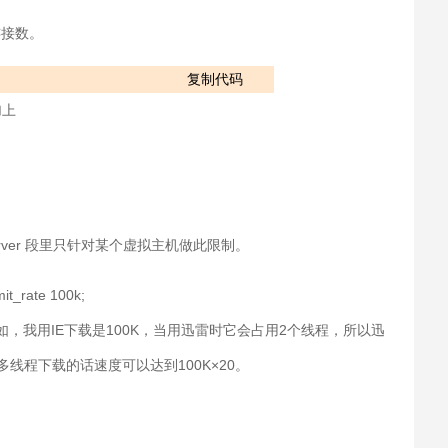
连接数。
复制代码
加上
加到server 段里只针对某个虚拟主机做此限制。
ate 100k;
如，我用IE下载是100K，当用迅雷时它会占用2个线程，所以迅
多线程下载的话速度可以达到100K×20。