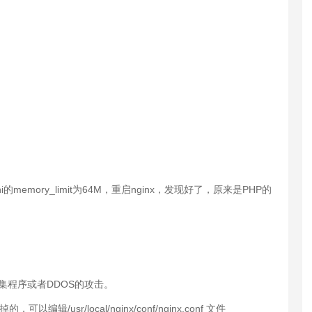
.ini的memory_limit为64M，重启nginx，发现好了，原来是PHP的
采集程序或者DDOS的攻击。
/usr/local/nginx/conf/nginx.conf 文件