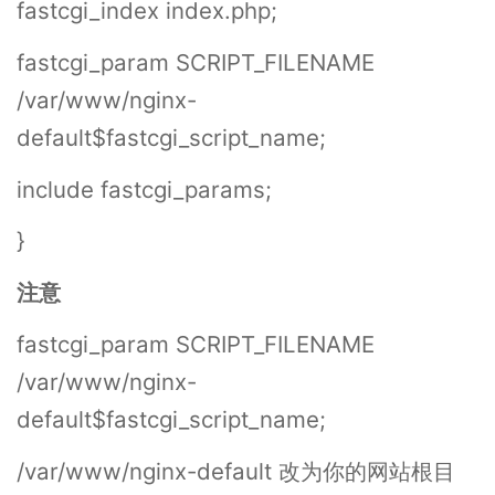
fastcgi_index index.php;
fastcgi_param SCRIPT_FILENAME
/var/www/nginx-
default$fastcgi_script_name;
include fastcgi_params;
}
注意
fastcgi_param SCRIPT_FILENAME
/var/www/nginx-
default$fastcgi_script_name;
/var/www/nginx-default 改为你的网站根目