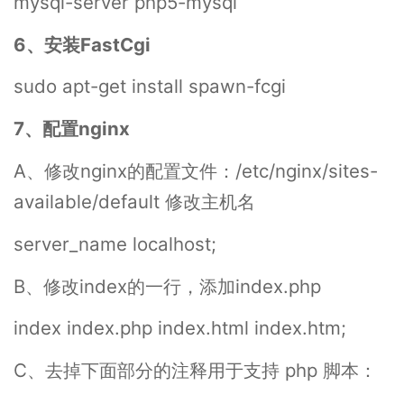
mysql-server php5-mysql
6、安装FastCgi
sudo apt-get install spawn-fcgi
7、配置nginx
A、修改nginx的配置文件：/etc/nginx/sites-
available/default 修改主机名
server_name localhost;
B、修改index的一行，添加index.php
index index.php index.html index.htm;
C、去掉下面部分的注释用于支持 php 脚本：