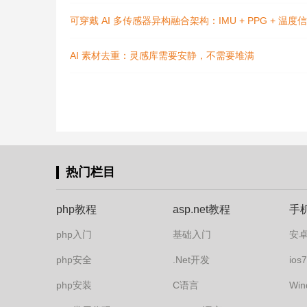
可穿戴 AI 多传感器异构融合架构：IMU + PPG + 
AI 素材去重：灵感库需要安静，不需要堆满
热门栏目
php教程
asp.net教程
手
php入门
基础入门
安
php安全
.Net开发
io
php安装
C语言
Win