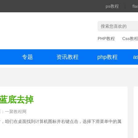
ps教程
|
fl
PHP教程
Css教
专题
资讯教程
php教程
a
办公数码
的蓝底去掉
源：一聚教程网
之后，咱们在桌面找到计算机图标并右键点击，选择下滑菜单中的属