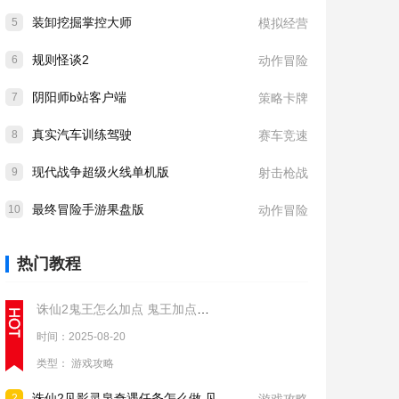
装卸挖掘掌控大师
5
模拟经营
规则怪谈2
6
动作冒险
阴阳师b站客户端
7
策略卡牌
真实汽车训练驾驶
8
赛车竞速
现代战争超级火线单机版
9
射击枪战
最终冒险手游果盘版
10
动作冒险
热门教程
诛仙2鬼王怎么加点 鬼王加点推荐
时间：2025-08-20
类型：
游戏攻略
诛仙2见影灵泉奇遇任务怎么做 见影灵泉奇遇任务流程攻略
2