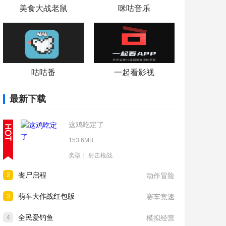
美食大战老鼠
咪咕音乐
咕咕番
一起看影视
最新下载
这鸡吃定了
153.6MB
类型：
射击枪战
丧尸启程
2
动作冒险
萌车大作战红包版
3
赛车竞速
全民爱钓鱼
4
模拟经营