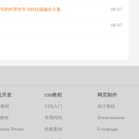
温度信号的时序对齐与特征级融合方案
08-07
08-07
机开发
css教程
网页制作
卓教程
CSS入门
设计基础
s7教程
常用代码
Dreamweaver
dows Phone
经典案例
Frontpage