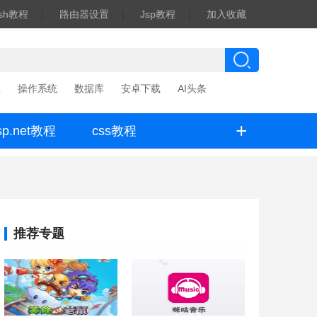
ash教程
|
路由器设置
|
Jsp教程
|
加入收藏
程
操作系统
数据库
安卓下载
AI头条
+
sp.net教程
css教程
推荐专题