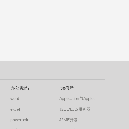
办公数码
jsp教程
word
Application与Applet
excel
J2EE/EJB/服务器
powerpoint
J2ME开发