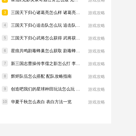
游戏攻略
三国天下归心诸葛亮怎么样 诸葛亮技能介绍一览
3
游戏攻略
三国天下归心追击队怎么玩 追击队玩法教学
4
游戏攻略
三国天下归心武将怎么获得 武将获取方法
5
游戏攻略
星痕共鸣剧毒蜂巢怎么获取 剧毒蜂巢获取攻略
6
游戏攻略
新三国志曹操传李儒之影怎么打 李儒之影打法教学
7
游戏攻略
辉烬队伍怎么搭配 配队攻略指南
8
游戏攻略
创造吧我们的星球种田玩法怎么玩 种田玩法介绍一览
9
游戏攻略
华夏千秋怎么表白 表白方法一览
10
游戏攻略