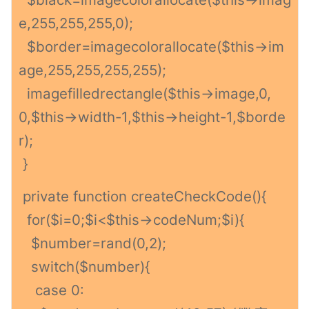
e,255,255,255,0);
$border=imagecolorallocate($this->im
age,255,255,255,255);
imagefilledrectangle($this->image,0,
0,$this->width-1,$this->height-1,$borde
r);
}
private function createCheckCode(){
for($i=0;$i<$this->codeNum;$i){
$number=rand(0,2);
switch($number){
case 0: