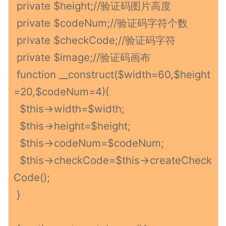
private $height;//验证码图片高度
private $codeNum;//验证码字符个数
private $checkCode;//验证码字符
private $image;//验证码画布
function __construct($width=60,$height
=20,$codeNum=4){
$this->width=$width;
$this->height=$height;
$this->codeNum=$codeNum;
$this->checkCode=$this->createCheck
Code();
}