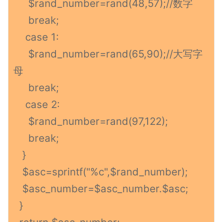
$rand_number=rand(48,57);//数字
break;
case 1:
$rand_number=rand(65,90);//大写字
母
break;
case 2:
$rand_number=rand(97,122);
break;
}
$asc=sprintf("%c",$rand_number);
$asc_number=$asc_number.$asc;
}