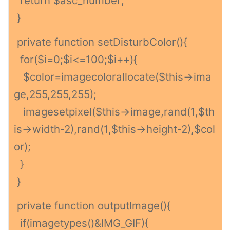
return $asc_number;
}
private function setDisturbColor(){
for($i=0;$i<=100;$i++){
$color=imagecolorallocate($this->ima
ge,255,255,255);
imagesetpixel($this->image,rand(1,$th
is->width-2),rand(1,$this->height-2),$col
or);
}
}
private function outputImage(){
if(imagetypes()&IMG_GIF){