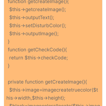
function getcreateImage(){
$this->getcreateImage();
$this->outputText();
$this->setDisturbColor();
$this->outputImage();
}
function getCheckCode(){
return $this->checkCode;
}
private function getCreateImage(){
$this->image=imagecreatetruecolor($t
his->width,$this->height);
$black=imagecolorallocate($this->imag