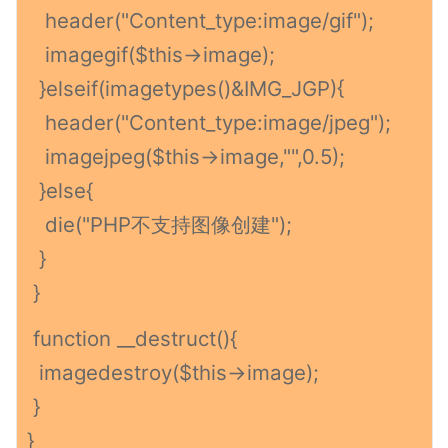
header("Content_type:image/gif");
imagegif($this->image);
}elseif(imagetypes()&IMG_JGP){
header("Content_type:image/jpeg");
imagejpeg($this->image,"",0.5);
}else{
die("PHP不支持图像创建");
}
}
function __destruct(){
imagedestroy($this->image);
}
}