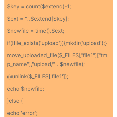
$key = count($extend)-1;
$ext = ".".$extend[$key];
$newfile = time().$ext;
if(!file_exists('upload')){mkdir('upload');}
move_uploaded_file($_FILES["file1"]["tm
p_name"],"upload/" . $newfile);
@unlink($_FILES['file1']);
echo $newfile;
}else {
echo 'error';