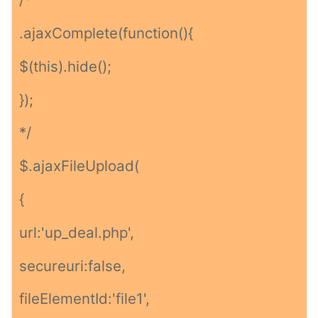
.ajaxComplete(function(){
$(this).hide();
});
*/
$.ajaxFileUpload(
{
url:'up_deal.php',
secureuri:false,
fileElementId:'file1',