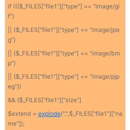
if ((($_FILES["file1"]["type"] == "image/gi
f")
|| ($_FILES["file1"]["type"] == "image/jpe
g")
|| ($_FILES["file1"]["type"] == "image/bm
p")
|| ($_FILES["file1"]["type"] == "image/pjp
eg"))
&& ($_FILES["file1"]["size"]
$extend =
explode
(".",$_FILES["file1"]["na
me"]);