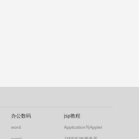
办公数码
jsp教程
word
Application与Applet
excel
J2EE/EJB/服务器