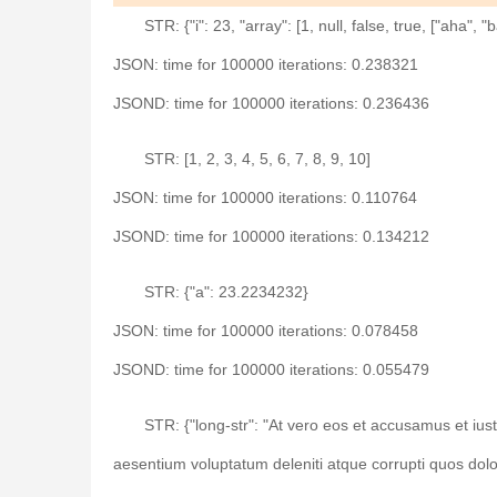
STR: {"i": 23, "array": [1, null, false, true, ["aha", "
JSON: time for 100000 iterations: 0.238321
JSOND: time for 100000 iterations: 0.236436
STR: [1, 2, 3, 4, 5, 6, 7, 8, 9, 10]
JSON: time for 100000 iterations: 0.110764
JSOND: time for 100000 iterations: 0.134212
STR: {"a": 23.2234232}
JSON: time for 100000 iterations: 0.078458
JSOND: time for 100000 iterations: 0.055479
STR: {"long-str": "At vero eos et accusamus et iust
aesentium voluptatum deleniti atque corrupti quos dolo