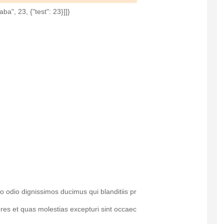
baba", 23, {"test": 23}]]}
o odio dignissimos ducimus qui blanditiis pr
res et quas molestias excepturi sint occaec