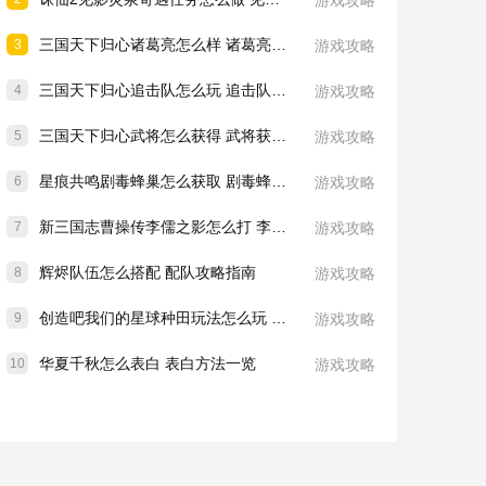
游戏攻略
三国天下归心诸葛亮怎么样 诸葛亮技能介绍一览
3
游戏攻略
三国天下归心追击队怎么玩 追击队玩法教学
4
游戏攻略
三国天下归心武将怎么获得 武将获取方法
5
游戏攻略
星痕共鸣剧毒蜂巢怎么获取 剧毒蜂巢获取攻略
6
游戏攻略
新三国志曹操传李儒之影怎么打 李儒之影打法教学
7
游戏攻略
辉烬队伍怎么搭配 配队攻略指南
8
游戏攻略
创造吧我们的星球种田玩法怎么玩 种田玩法介绍一览
9
游戏攻略
华夏千秋怎么表白 表白方法一览
10
游戏攻略