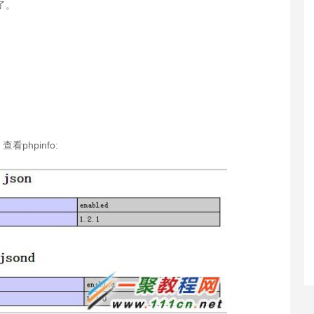
了。
hpinfo: