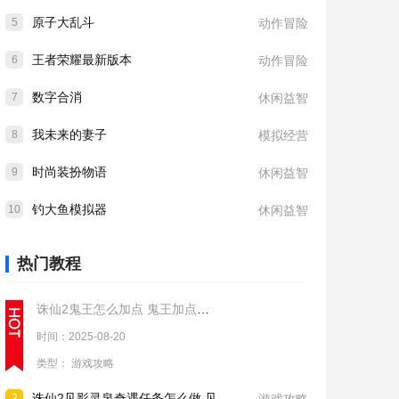
原子大乱斗
5
动作冒险
王者荣耀最新版本
6
动作冒险
数字合消
7
休闲益智
我未来的妻子
8
模拟经营
时尚装扮物语
9
休闲益智
钓大鱼模拟器
10
休闲益智
热门教程
诛仙2鬼王怎么加点 鬼王加点推荐
时间：2025-08-20
类型：
游戏攻略
诛仙2见影灵泉奇遇任务怎么做 见影灵泉奇遇任务流程攻略
2