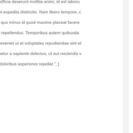
officia deserunt mollitia animi, id est laboru
t expedita distinctio. Nam libero tempore, c
it quo minus id quod maxime placeat facere
r repellendus. Temporibus autem quibusda
 eveniet ut et voluptates repudiandae sint et
ur a sapiente delectus, ut aut reiciendis v
oloribus asperiores repellat.", }