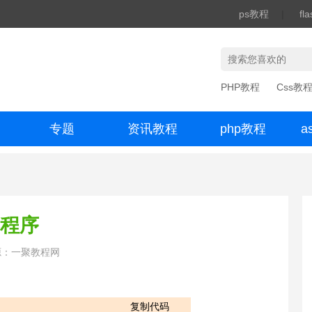
ps教程
|
fl
PHP教程
Css教
专题
资讯教程
php教程
a
办公数码
器程序
源：一聚教程网
复制代码