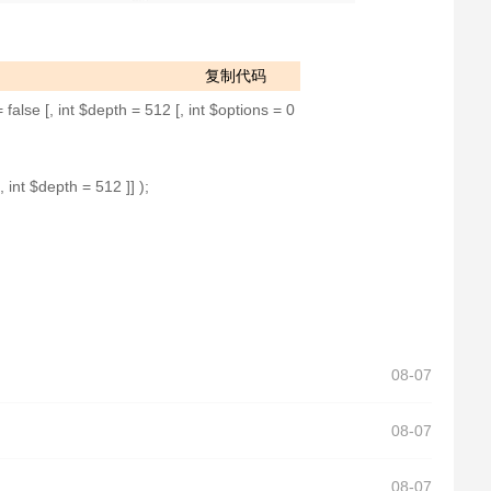
复制代码
alse [, int $depth = 512 [, int $options = 0
 int $depth = 512 ]] );
08-07
08-07
08-07