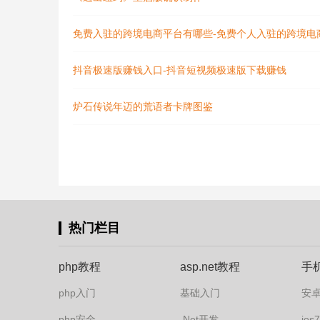
免费入驻的跨境电商平台有哪些-免费个人入驻的跨境电
抖音极速版赚钱入口-抖音短视频极速版下载赚钱
炉石传说年迈的荒语者卡牌图鉴
热门栏目
php教程
asp.net教程
手
php入门
基础入门
安
php安全
.Net开发
io