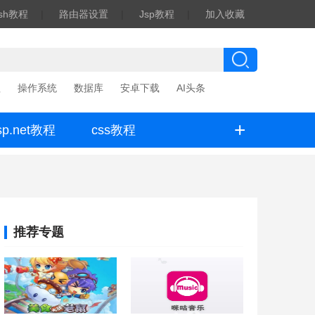
ash教程
|
路由器设置
|
Jsp教程
|
加入收藏
程
操作系统
数据库
安卓下载
AI头条
+
sp.net教程
css教程
推荐专题