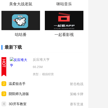
美食大战老鼠
咪咕音乐
咕咕番
一起看影视
最新下载
反应堆大亨
66.25M
类型：
模拟经营
温柔狙击手
2
射击枪战
阴阳师九游版
3
策略卡牌
3D开车教室
4
赛车竞速