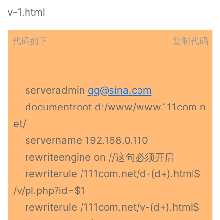
v-1.html
代码如下
复制代码
serveradmin
qq@sina.com
documentroot d:/www/www.111com.n
et/
servername 192.168.0.110
rewriteengine on //这句必须开启
rewriterule /111com.net/d-(d+).html$
/v/pl.php?id=$1
rewriterule /111com.net/v-(d+).html$