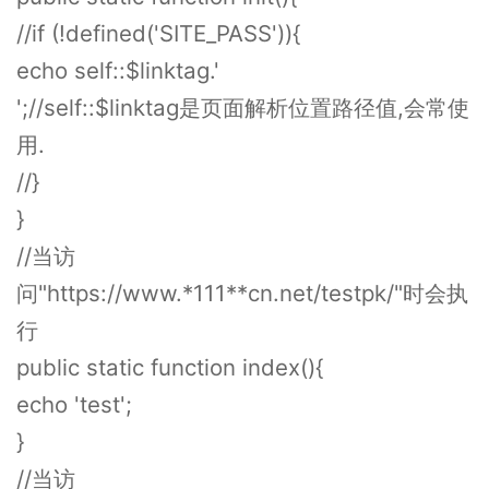
//if (!defined('SITE_PASS')){
echo self::$linktag.'
';//self::$linktag是页面解析位置路径值,会常使
用.
//}
}
//当访
问"https://www.*111**cn.net/testpk/"时会执
行
public static function index(){
echo 'test';
}
//当访