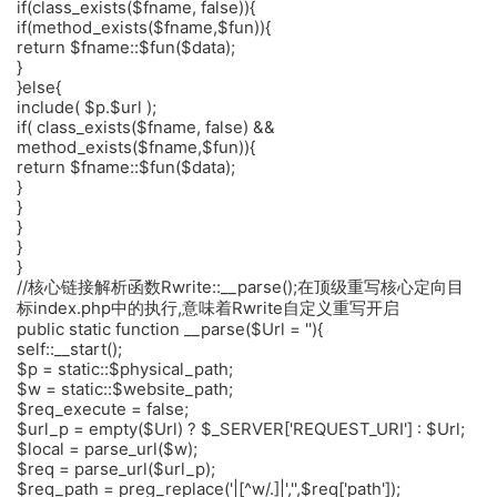
if(class_exists($fname, false)){
if(method_exists($fname,$fun)){
return $fname::$fun($data);
}
}else{
include( $p.$url );
if( class_exists($fname, false) &&
method_exists($fname,$fun)){
return $fname::$fun($data);
}
}
}
}
}
//核心链接解析函数Rwrite::__parse();在顶级重写核心定向目
标index.php中的执行,意味着Rwrite自定义重写开启
public static function __parse($Url = ''){
self::__start();
$p = static::$physical_path;
$w = static::$website_path;
$req_execute = false;
$url_p = empty($Url) ? $_SERVER['REQUEST_URI'] : $Url;
$local = parse_url($w);
$req = parse_url($url_p);
$req_path = preg_replace('|[^w/.]|','',$req['path']);