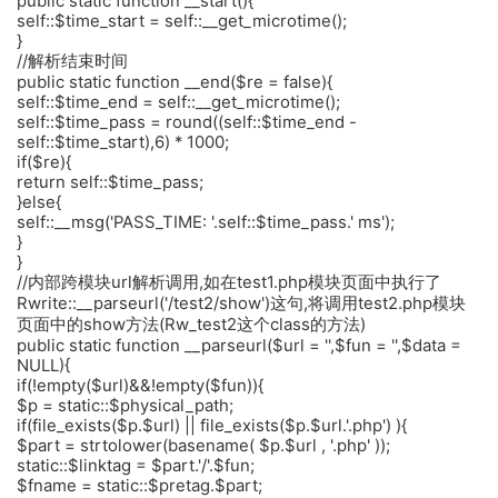
public static function __start(){
self::$time_start = self::__get_microtime();
}
//解析结束时间
public static function __end($re = false){
self::$time_end = self::__get_microtime();
self::$time_pass = round((self::$time_end -
self::$time_start),6) * 1000;
if($re){
return self::$time_pass;
}else{
self::__msg('PASS_TIME: '.self::$time_pass.' ms');
}
}
//内部跨模块url解析调用,如在test1.php模块页面中执行了
Rwrite::__parseurl('/test2/show')这句,将调用test2.php模块
页面中的show方法(Rw_test2这个class的方法)
public static function __parseurl($url = '',$fun = '',$data =
NULL){
if(!empty($url)&&!empty($fun)){
$p = static::$physical_path;
if(file_exists($p.$url) || file_exists($p.$url.'.php') ){
$part = strtolower(basename( $p.$url , '.php' ));
static::$linktag = $part.'/'.$fun;
$fname = static::$pretag.$part;