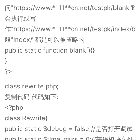
问"https://www.*111**cn.net/testpk/blank"时
会执行或写
作"https://www.*111**cn.net/testpk/index/b
般"index/"都是可以被省略的
public static function blank(){}
}
?>
class.rewrite.php;
复制代码 代码如下:
<?php
class Rewrite{
public static $debug = false;//是否打开调试
public static $time_pass = 0;//获得模块文件