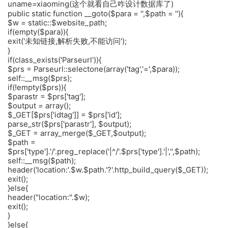
uname=xiaoming(这个就看自己咋设计数据库了)
public static function __goto($para = '',$path = ''){
$w = static::$website_path;
if(empty($para)){
exit('未知链接,解析失败,不能访问');
}
if(class_exists('Parseurl')){
$prs = Parseurl::selectone(array('tag','=',$para));
self::__msg($prs);
if(!empty($prs)){
$parastr = $prs['tag'];
$output = array();
$_GET[$prs['idtag']] = $prs['id'];
parse_str($prs['parastr'], $output);
$_GET = array_merge($_GET,$output);
$path =
$prs['type'].'/'.preg_replace('|^/'.$prs['type'].'|','',$path);
self::__msg($path);
header('location:'.$w.$path.'?'.http_build_query($_GET));
exit();
}else{
header("location:".$w);
exit();
}
}else{