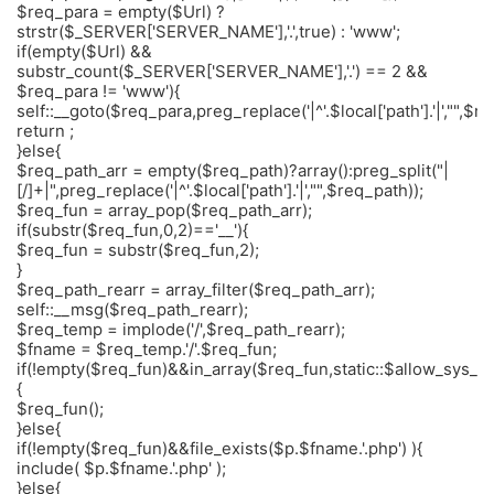
$req_para = empty($Url) ?
strstr($_SERVER['SERVER_NAME'],'.',true) : 'www';
if(empty($Url) &&
substr_count($_SERVER['SERVER_NAME'],'.') == 2 &&
$req_para != 'www'){
self::__goto($req_para,preg_replace('|^'.$local['path'].'|',"",$r
return ;
}else{
$req_path_arr = empty($req_path)?array():preg_split("|
[/]+|",preg_replace('|^'.$local['path'].'|',"",$req_path));
$req_fun = array_pop($req_path_arr);
if(substr($req_fun,0,2)=='__'){
$req_fun = substr($req_fun,2);
}
$req_path_rearr = array_filter($req_path_arr);
self::__msg($req_path_rearr);
$req_temp = implode('/',$req_path_rearr);
$fname = $req_temp.'/'.$req_fun;
if(!empty($req_fun)&&in_array($req_fun,static::$allow_sys_fu
{
$req_fun();
}else{
if(!empty($req_fun)&&file_exists($p.$fname.'.php') ){
include( $p.$fname.'.php' );
}else{