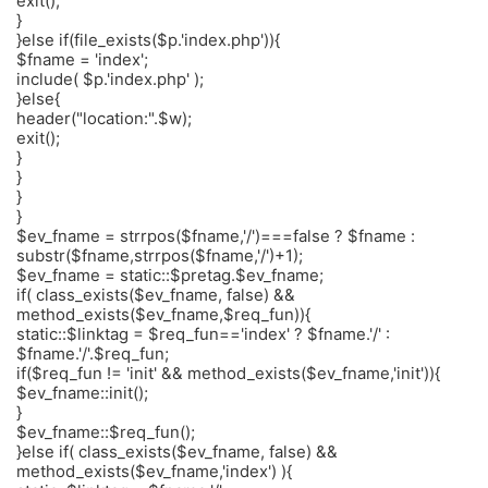
exit();
}
}else if(file_exists($p.'index.php')){
$fname = 'index';
include( $p.'index.php' );
}else{
header("location:".$w);
exit();
}
}
}
}
$ev_fname = strrpos($fname,'/')===false ? $fname :
substr($fname,strrpos($fname,'/')+1);
$ev_fname = static::$pretag.$ev_fname;
if( class_exists($ev_fname, false) &&
method_exists($ev_fname,$req_fun)){
static::$linktag = $req_fun=='index' ? $fname.'/' :
$fname.'/'.$req_fun;
if($req_fun != 'init' && method_exists($ev_fname,'init')){
$ev_fname::init();
}
$ev_fname::$req_fun();
}else if( class_exists($ev_fname, false) &&
method_exists($ev_fname,'index') ){