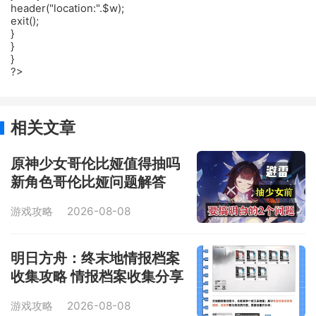
header("location:".$w);
exit();
}
}
}
?>
相关文章
原神少女哥伦比娅值得抽吗
新角色哥伦比娅问题解答
游戏攻略
2026-08-08
明日方舟：终末地情报档案
收集攻略 情报档案收集分享
游戏攻略
2026-08-08