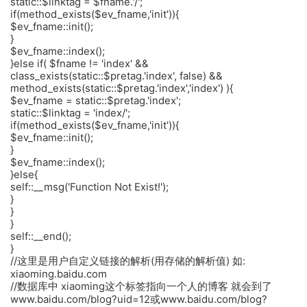
static::$linktag = $fname.'/';
if(method_exists($ev_fname,'init')){
$ev_fname::init();
}
$ev_fname::index();
}else if( $fname != 'index' &&
class_exists(static::$pretag.'index', false) &&
method_exists(static::$pretag.'index','index') ){
$ev_fname = static::$pretag.'index';
static::$linktag = 'index/';
if(method_exists($ev_fname,'init')){
$ev_fname::init();
}
$ev_fname::index();
}else{
self::__msg('Function Not Exist!');
}
}
}
self::__end();
}
//这里是用户自定义链接的解析(用存储的解析值) 如:
xiaoming.baidu.com
//数据库中 xiaoming这个标签指向一个人的博客 就会到了
www.baidu.com/blog?uid=12或www.baidu.com/blog?