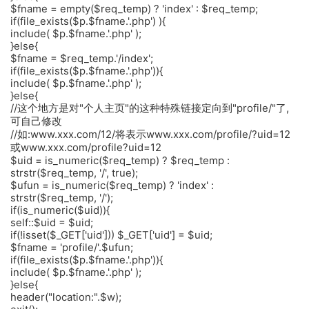
$fname = empty($req_temp) ? 'index' : $req_temp;
if(file_exists($p.$fname.'.php') ){
include( $p.$fname.'.php' );
}else{
$fname = $req_temp.'/index';
if(file_exists($p.$fname.'.php')){
include( $p.$fname.'.php' );
}else{
//这个地方是对"个人主页"的这种特殊链接定向到"profile/"了,
可自己修改
//如:www.xxx.com/12/将表示www.xxx.com/profile/?uid=12
或www.xxx.com/profile?uid=12
$uid = is_numeric($req_temp) ? $req_temp :
strstr($req_temp, '/', true);
$ufun = is_numeric($req_temp) ? 'index' :
strstr($req_temp, '/');
if(is_numeric($uid)){
self::$uid = $uid;
if(!isset($_GET['uid'])) $_GET['uid'] = $uid;
$fname = 'profile/'.$ufun;
if(file_exists($p.$fname.'.php')){
include( $p.$fname.'.php' );
}else{
header("location:".$w);