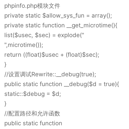
phpinfo.php模块文件
private static $allow_sys_fun = array();
private static function __get_microtime(){
list($usec, $sec) = explode("
",microtime());
return ((float)$usec + (float)$sec);
}
//设置调试Rewrite::__debug(true);
public static function __debug($d = true){
static::$debug = $d;
}
//配置路径和允许函数
public static function