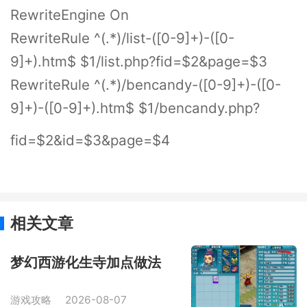
RewriteEngine On
RewriteRule ^(.*)/list-([0-9]+)-([0-
9]+).htm$ $1/list.php?fid=$2&page=$3
RewriteRule ^(.*)/bencandy-([0-9]+)-([0-
9]+)-([0-9]+).htm$ $1/bencandy.php?
fid=$2&id=$3&page=$4
相关文章
梦幻西游化生寺加点做法
游戏攻略
2026-08-07