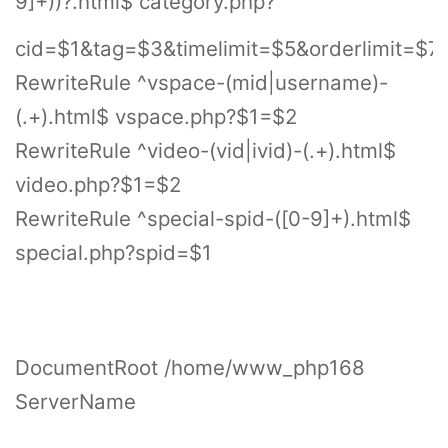
9]+))?.html$ category.php?
cid=$1&tag=$3&timelimit=$5&orderlimit=$
RewriteRule ^vspace-(mid|username)-
(.+).html$ vspace.php?$1=$2
RewriteRule ^video-(vid|ivid)-(.+).html$
video.php?$1=$2
RewriteRule ^special-spid-([0-9]+).html$
special.php?spid=$1
DocumentRoot /home/www_php168
ServerName