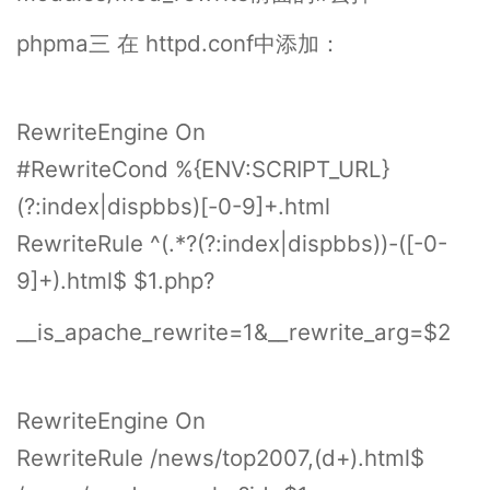
phpma三 在 httpd.conf中添加：
RewriteEngine On
#RewriteCond %{ENV:SCRIPT_URL}
(?:index|dispbbs)[-0-9]+.html
RewriteRule ^(.*?(?:index|dispbbs))-([-0-
9]+).html$ $1.php?
__is_apache_rewrite=1&__rewrite_arg=$2
RewriteEngine On
RewriteRule /news/top2007,(d+).html$