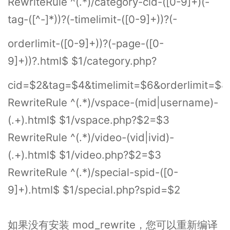
RewriteRule ^(.*)/category-cid-([0-9]+)(-
tag-([^-]*))?(-timelimit-([0-9]+))?(-
orderlimit-([0-9]+))?(-page-([0-
9]+))?.html$ $1/category.php?
cid=$2&tag=$4&timelimit=$6&orderlimit=$
RewriteRule ^(.*)/vspace-(mid|username)-
(.+).html$ $1/vspace.php?$2=$3
RewriteRule ^(.*)/video-(vid|ivid)-
(.+).html$ $1/video.php?$2=$3
RewriteRule ^(.*)/special-spid-([0-
9]+).html$ $1/special.php?spid=$2
如果没有安装 mod_rewrite，您可以重新编译