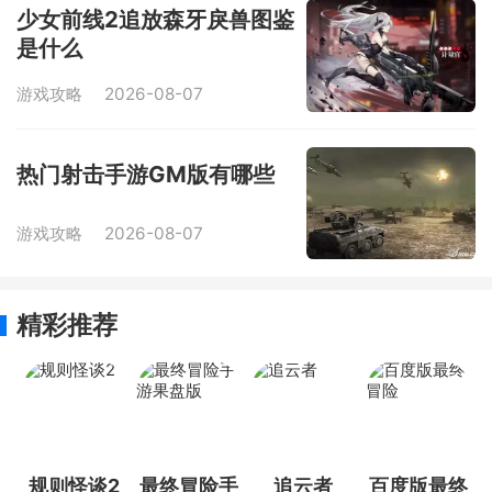
少女前线2追放森牙戾兽图鉴
是什么
游戏攻略
2026-08-07
热门射击手游GM版有哪些
游戏攻略
2026-08-07
精彩推荐
规则怪谈2
最终冒险手
追云者
百度版最终