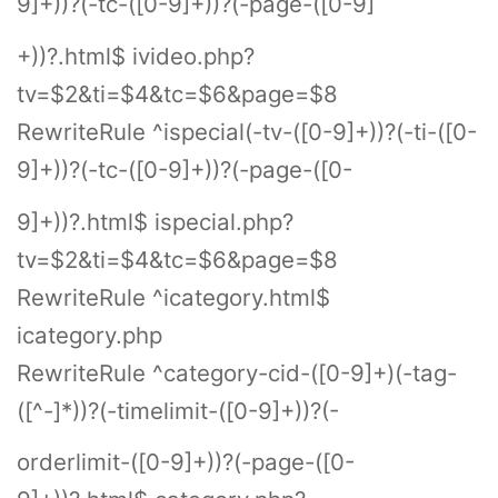
9]+))?(-tc-([0-9]+))?(-page-([0-9]
+))?.html$ ivideo.php?
tv=$2&ti=$4&tc=$6&page=$8
RewriteRule ^ispecial(-tv-([0-9]+))?(-ti-([0-
9]+))?(-tc-([0-9]+))?(-page-([0-
9]+))?.html$ ispecial.php?
tv=$2&ti=$4&tc=$6&page=$8
RewriteRule ^icategory.html$
icategory.php
RewriteRule ^category-cid-([0-9]+)(-tag-
([^-]*))?(-timelimit-([0-9]+))?(-
orderlimit-([0-9]+))?(-page-([0-