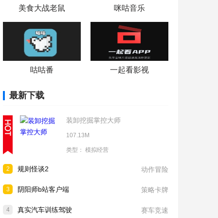
美食大战老鼠
咪咕音乐
咕咕番
一起看影视
最新下载
装卸挖掘掌控大师
107.13M
类型：
模拟经营
规则怪谈2
2
动作冒险
阴阳师b站客户端
3
策略卡牌
真实汽车训练驾驶
4
赛车竞速