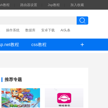
ash教程
|
路由器设置
|
Jsp教程
|
加入收藏
程
操作系统
数据库
安卓下载
AI头条
+
sp.net教程
css教程
推荐专题