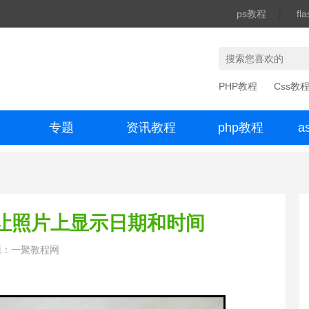
ps教程
|
fl
PHP教程
Css教
专题
资讯教程
php教程
a
办公数码
何让照片上显示日期和时间
源：一聚教程网