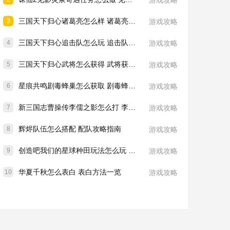
游戏攻略
三国天下归心诸葛亮怎么样 诸葛亮技能介绍一览
3
游戏攻略
三国天下归心追击队怎么玩 追击队玩法教学
4
游戏攻略
三国天下归心武将怎么获得 武将获取方法
5
游戏攻略
星痕共鸣剧毒蜂巢怎么获取 剧毒蜂巢获取攻略
6
游戏攻略
新三国志曹操传李儒之影怎么打 李儒之影打法教学
7
游戏攻略
辉烬队伍怎么搭配 配队攻略指南
8
游戏攻略
创造吧我们的星球种田玩法怎么玩 种田玩法介绍一览
9
游戏攻略
华夏千秋怎么表白 表白方法一览
10
游戏攻略