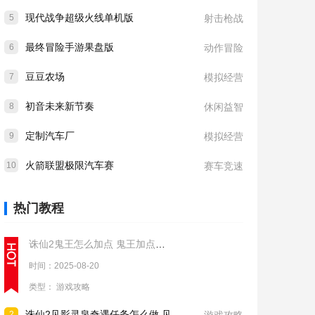
现代战争超级火线单机版
5
射击枪战
最终冒险手游果盘版
6
动作冒险
豆豆农场
7
模拟经营
初音未来新节奏
8
休闲益智
定制汽车厂
9
模拟经营
火箭联盟极限汽车赛
10
赛车竞速
热门教程
诛仙2鬼王怎么加点 鬼王加点推荐
时间：2025-08-20
类型：
游戏攻略
诛仙2见影灵泉奇遇任务怎么做 见影灵泉奇遇任务流程攻略
2