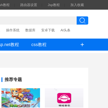
ash教程
|
路由器设置
|
Jsp教程
|
加入收藏
程
操作系统
数据库
安卓下载
AI头条
+
sp.net教程
css教程
推荐专题