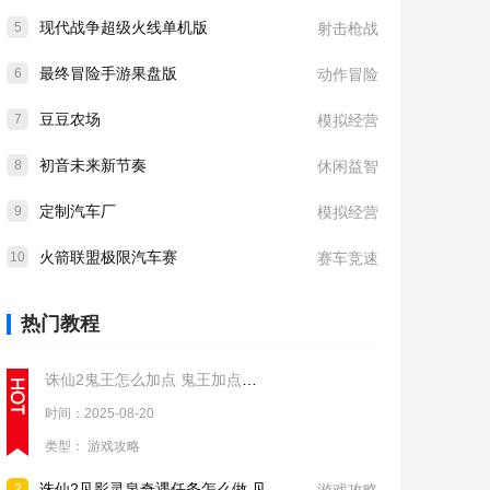
现代战争超级火线单机版
5
射击枪战
最终冒险手游果盘版
6
动作冒险
豆豆农场
7
模拟经营
初音未来新节奏
8
休闲益智
定制汽车厂
9
模拟经营
火箭联盟极限汽车赛
10
赛车竞速
热门教程
诛仙2鬼王怎么加点 鬼王加点推荐
时间：2025-08-20
类型：
游戏攻略
诛仙2见影灵泉奇遇任务怎么做 见影灵泉奇遇任务流程攻略
2