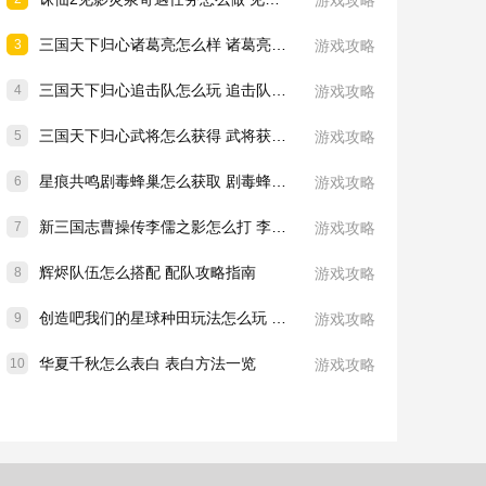
游戏攻略
三国天下归心诸葛亮怎么样 诸葛亮技能介绍一览
3
游戏攻略
三国天下归心追击队怎么玩 追击队玩法教学
4
游戏攻略
三国天下归心武将怎么获得 武将获取方法
5
游戏攻略
星痕共鸣剧毒蜂巢怎么获取 剧毒蜂巢获取攻略
6
游戏攻略
新三国志曹操传李儒之影怎么打 李儒之影打法教学
7
游戏攻略
辉烬队伍怎么搭配 配队攻略指南
8
游戏攻略
创造吧我们的星球种田玩法怎么玩 种田玩法介绍一览
9
游戏攻略
华夏千秋怎么表白 表白方法一览
10
游戏攻略