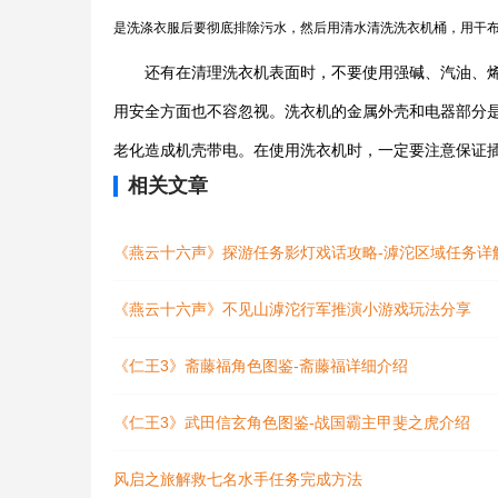
是洗涤衣服后要彻底排除污水，然后用清水清洗洗衣机桶，用干
还有在清理洗衣机表面时，不要使用强碱、汽油、
用安全方面也不容忽视。洗衣机的金属外壳和电器部分
老化造成机壳带电。在使用洗衣机时，一定要注意保证
相关文章
《燕云十六声》探游任务影灯戏话攻略-滹沱区域任务详
《燕云十六声》不见山滹沱行军推演小游戏玩法分享
《仁王3》斋藤福角色图鉴-斋藤福详细介绍
《仁王3》武田信玄角色图鉴-战国霸主甲斐之虎介绍
风启之旅解救七名水手任务完成方法