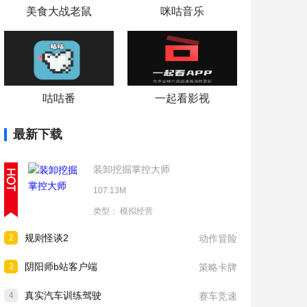
美食大战老鼠
咪咕音乐
咕咕番
一起看影视
最新下载
装卸挖掘掌控大师
107.13M
类型：
模拟经营
规则怪谈2
2
动作冒险
阴阳师b站客户端
3
策略卡牌
真实汽车训练驾驶
4
赛车竞速