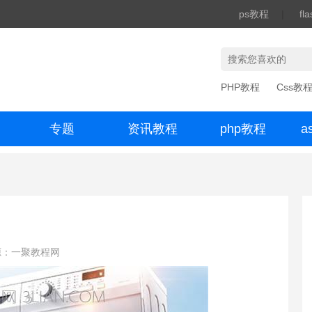
ps教程
|
fl
PHP教程
Css教
专题
资讯教程
php教程
a
办公数码
源：一聚教程网