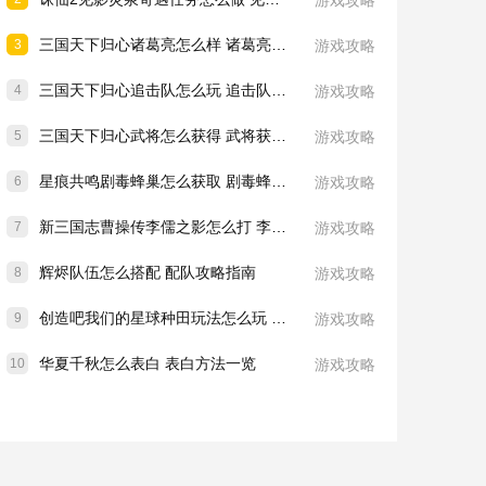
游戏攻略
三国天下归心诸葛亮怎么样 诸葛亮技能介绍一览
3
游戏攻略
三国天下归心追击队怎么玩 追击队玩法教学
4
游戏攻略
三国天下归心武将怎么获得 武将获取方法
5
游戏攻略
星痕共鸣剧毒蜂巢怎么获取 剧毒蜂巢获取攻略
6
游戏攻略
新三国志曹操传李儒之影怎么打 李儒之影打法教学
7
游戏攻略
辉烬队伍怎么搭配 配队攻略指南
8
游戏攻略
创造吧我们的星球种田玩法怎么玩 种田玩法介绍一览
9
游戏攻略
华夏千秋怎么表白 表白方法一览
10
游戏攻略