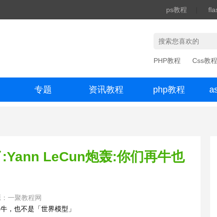
ps教程
|
fl
PHP教程
Css教
专题
资讯教程
php教程
a
办公数码
:Yann LeCun炮轰:你们再牛也
源：一聚教程网
你们再牛，也不是「世界模型」