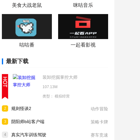
美食大战老鼠
咪咕音乐
咕咕番
一起看影视
最新下载
装卸挖掘掌控大师
107.13M
类型：
模拟经营
规则怪谈2
2
动作冒险
阴阳师b站客户端
3
策略卡牌
真实汽车训练驾驶
4
赛车竞速