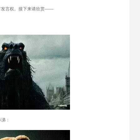
友最有发言权。接下来请欣赏——
鼻涕：