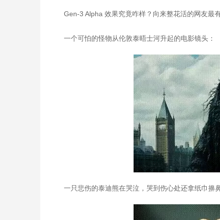
Gen-3 Alpha 效果究竟咋样？向来整花活的网
一个可怕的怪物从伦敦泰晤士河升起的电影镜头：
一只悲伤的泰迪熊在哭泣，哭到伤心处还拿纸巾擤