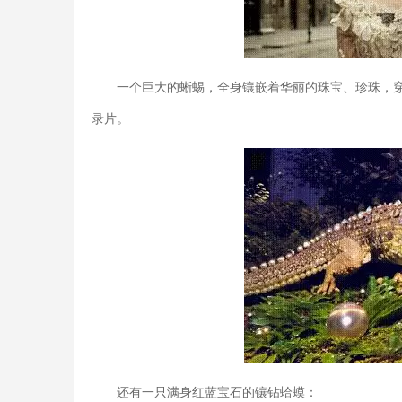
一个巨大的蜥蜴，全身镶嵌着华丽的珠宝、珍珠，
录片。
还有一只满身红蓝宝石的镶钻蛤蟆：