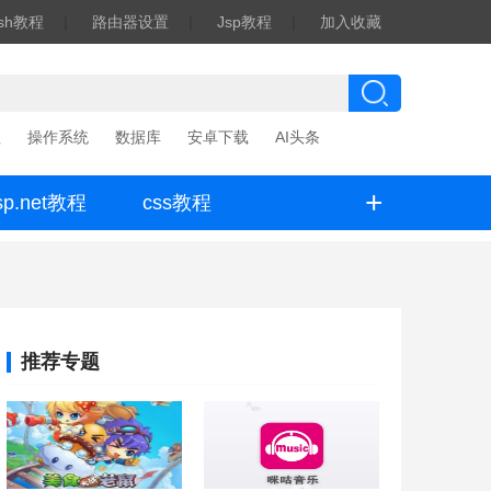
ash教程
|
路由器设置
|
Jsp教程
|
加入收藏
程
操作系统
数据库
安卓下载
AI头条
+
sp.net教程
css教程
推荐专题