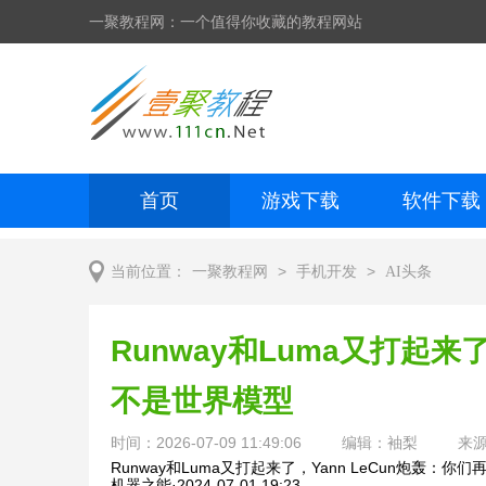
一聚教程网：一个值得你收藏的教程网站
首页
游戏下载
软件下载
网页制作
网页特效
手机开发
>
>
当前位置：
一聚教程网
手机开发
AI头条
Runway和Luma又打起来了
不是世界模型
时间：2026-07-09 11:49:06
编辑：袖梨
来
Runway和Luma又打起来了，Yann LeCun炮轰：
机器之能
·
2024-07-01 19:23