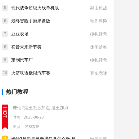
现代战争超级火线单机版
5
射击枪战
最终冒险手游果盘版
6
动作冒险
豆豆农场
7
模拟经营
初音未来新节奏
8
休闲益智
定制汽车厂
9
模拟经营
火箭联盟极限汽车赛
10
赛车竞速
热门教程
诛仙2鬼王怎么加点 鬼王加点推荐
时间：2025-08-20
类型：
游戏攻略
诛仙2见影灵泉奇遇任务怎么做 见影灵泉奇遇任务流程攻略
2