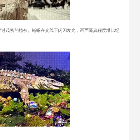
穿过茂密的植被。蜥蜴在光线下闪闪发光，画面逼真程度堪比纪