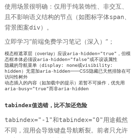
使用场景很明确：仅用于纯装饰性、非交互、
且不影响语义结构的节点（如图标字体
、
span
背景图案
）。
div
立即学习
“前端免费学习笔记（深入）”；
模态框遮罩层（overlay）应设
aria-hidden="true"
，但模
态框本体必须设
aria-hidden="false"
或不设该属性
隐藏的导航菜单（
display: none
或
visibility:
hidden
）无需加
aria-hidden
——CSS隐藏已天然排除在可
访问性树外
动态插入的内容（如加载中的提示）若暂不可操作，优先用
aria-busy="true"
而非
aria-hidden
tabindex
值选错，比不加还危险
和
用途截然
tabindex="-1"
tabindex="0"
不同，混用会导致键盘导航断裂。前者只允许