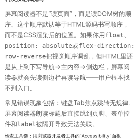
屏幕阅读器不是“读页面”，而是读DOM树的顺
序。这个顺序默认等于HTML源码书写顺序，
而不是CSS渲染后的位置。如果你用
、
float
或
position: absolute
flex-direction:
把视觉顺序调乱，但HTML里还
row-reverse
是从上到下写导航→主内容→侧边栏，屏幕阅
读器就会先读侧边栏再读导航——用户根本找
不到入口。
常见错误现象包括：键盘Tab焦点跳转无规律、
屏幕阅读器朗读标题后直接跳到页脚、表单控
件和
被隔开导致无法关联。
label
检查工具链：用浏览器开发者工具的“Accessibility”面板