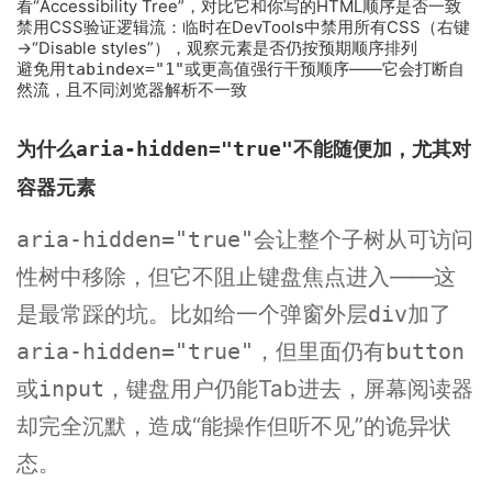
看“Accessibility Tree”，对比它和你写的HTML顺序是否一致
禁用CSS验证逻辑流：临时在DevTools中禁用所有CSS（右键
→“Disable styles”），观察元素是否仍按预期顺序排列
避免用
tabindex="1"
或更高值强行干预顺序——它会打断自
然流，且不同浏览器解析不一致
为什么
aria-hidden="true"
不能随便加，尤其对
容器元素
会让整个子树从可访问
aria-hidden="true"
性树中移除，但它不阻止键盘焦点进入——这
是最常踩的坑。比如给一个弹窗外层
加了
div
，但里面仍有
aria-hidden="true"
button
或
，键盘用户仍能Tab进去，屏幕阅读器
input
却完全沉默，造成“能操作但听不见”的诡异状
态。