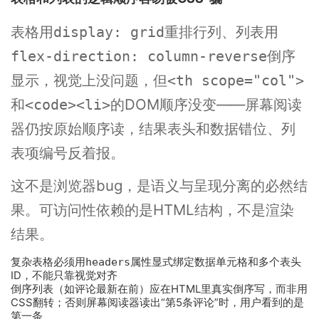
表格用
重排行列、列表用
display: grid
倒序
flex-direction: column-reverse
显示，视觉上没问题，但
<th scope="col">
的DOM顺序没变——屏幕阅读
和<code><li>
器仍按原始顺序读，结果表头和数据错位、列
表项编号反着报。
这不是浏览器bug，是语义与呈现分离的必然结
果。可访问性依赖的是HTML结构，不是渲染
结果。
复杂表格必须用
headers
属性显式绑定数据单元格和多个表头
ID，不能只靠视觉对齐
倒序列表（如评论最新在前）应在HTML里真实倒序写，而非用
CSS翻转；否则屏幕阅读器读出“第5条评论”时，用户看到的是
第一条