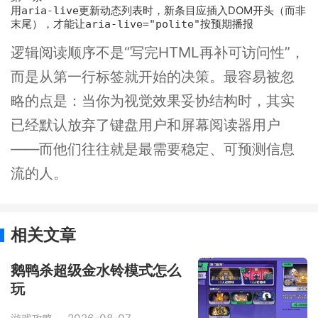
用
aria-live
更新动态列表时，新条目应插入DOM开头（而非
末尾），才能让
aria-live="polite"
按预期播报
逻辑阅读顺序不是“写完HTML再补可访问性”，
而是从第一行标签就开始的决策。最容易被忽
略的点是：当你为视觉效果妥协结构时，其实
已经默认放弃了键盘用户和屏幕阅读器用户
——而他们往往就是最需要稳定、可预测信息
流的人。
相关文章
鹅鸭杀超级金水铃模式怎么
玩