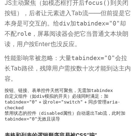
JS主动聚焦（如模态框打开后
到关闭
focus()
按钮），后者让元素进入Tab流——但前提是它
本身是可交互的。给
加
却
div
tabindex="0"
不配
，屏幕阅读器会把它当普通文本块朗
role
读，用户按Enter也没反应。
性能影响常被忽略：大量
会拉
tabindex="0"
长Tab路径，残障用户需按数十次才能到达主内
容。
按钮、链接、表单控件天然可聚焦，无需加
tabindex
自定义组件（如
div
模拟的开关）必须同时满足：加
tabindex="0"
+ 设
role="switch"
+ 同步管理
aria-
checked
禁用状态的控件（
disabled
属性）自动退出Tab流，此时加
tabindex="0"
无效且误导
表格和列表的逻辑顺序容易被CSS“骗”