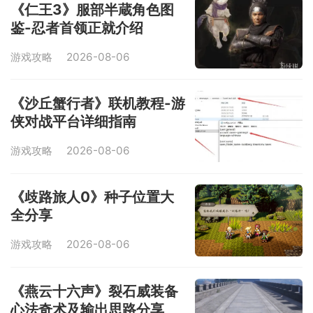
《仁王3》服部半蔵角色图
鉴-忍者首领正就介绍
游戏攻略
2026-08-06
《沙丘蟹行者》联机教程-游
侠对战平台详细指南
游戏攻略
2026-08-06
《歧路旅人0》种子位置大
全分享
游戏攻略
2026-08-06
《燕云十六声》裂石威装备
心法奇术及输出思路分享