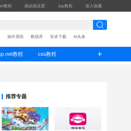
ash教程
|
路由器设置
|
Jsp教程
|
加入收藏
程
操作系统
数据库
安卓下载
AI头条
+
sp.net教程
css教程
推荐专题