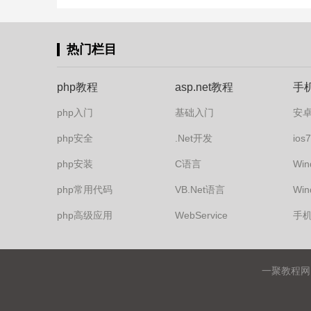
热门栏目
php教程
asp.net教程
手
php入门
基础入门
安
php安全
.Net开发
io
php安装
C语言
Win
php常用代码
VB.Net语言
Win
php高级应用
WebService
手
一聚教程网