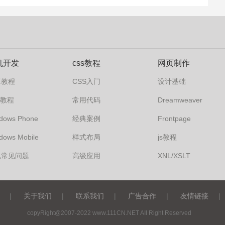
机开发
css教程
网页制作
卓教程
CSS入门
设计基础
s7教程
常用代码
Dreamweaver
dows Phone
经典案例
Frontpage
dows Mobile
样式布局
js教程
机常见问题
高级应用
XNL/XSLT
|
关于我们
|
联系我们
|
广告合作
|
友情链接
|
copyRight@2007-2022 www.111CN.NET AII Right Reserved