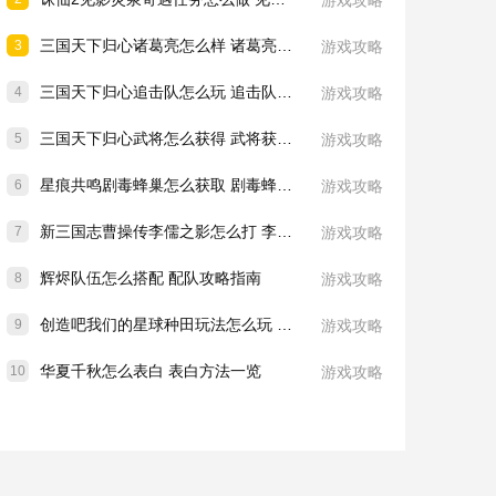
游戏攻略
三国天下归心诸葛亮怎么样 诸葛亮技能介绍一览
3
游戏攻略
三国天下归心追击队怎么玩 追击队玩法教学
4
游戏攻略
三国天下归心武将怎么获得 武将获取方法
5
游戏攻略
星痕共鸣剧毒蜂巢怎么获取 剧毒蜂巢获取攻略
6
游戏攻略
新三国志曹操传李儒之影怎么打 李儒之影打法教学
7
游戏攻略
辉烬队伍怎么搭配 配队攻略指南
8
游戏攻略
创造吧我们的星球种田玩法怎么玩 种田玩法介绍一览
9
游戏攻略
华夏千秋怎么表白 表白方法一览
10
游戏攻略