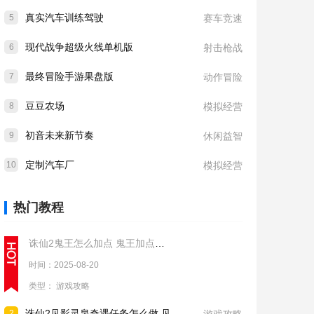
真实汽车训练驾驶
5
赛车竞速
现代战争超级火线单机版
6
射击枪战
最终冒险手游果盘版
7
动作冒险
豆豆农场
8
模拟经营
初音未来新节奏
9
休闲益智
定制汽车厂
10
模拟经营
热门教程
诛仙2鬼王怎么加点 鬼王加点推荐
时间：2025-08-20
类型：
游戏攻略
诛仙2见影灵泉奇遇任务怎么做 见影灵泉奇遇任务流程攻略
2