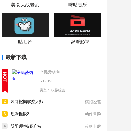
美食大战老鼠
咪咕音乐
咕咕番
一起看影视
最新下载
全民爱钓鱼
50.70M
类型：
模拟经营
装卸挖掘掌控大师
2
模拟经营
规则怪谈2
3
动作冒险
阴阳师b站客户端
4
策略卡牌