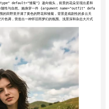
r type" default="雏菊"} 递向镜头，前景的花朵呈现出柔和
。她身穿一件 {argument name="outfit" defa
。周围的田野里开满了黄色的野花和雏菊，背景是戏剧性的多云天
胶片色调，营造出一种怀旧而梦幻的氛围。浅景深和杂志大片式