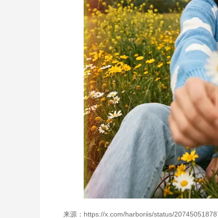
来源：https://x.com/harboriis/status/2074505187