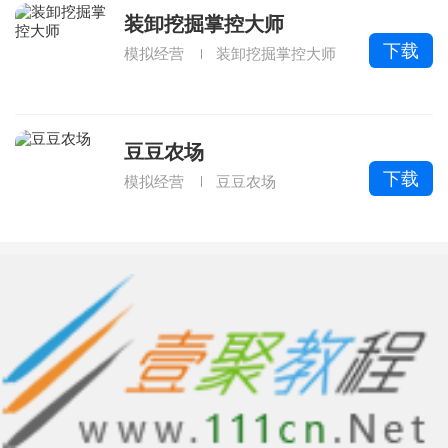
装卸挖掘掌控大师
下载
模拟经营
装卸挖掘掌控大师
豆豆农场
下载
模拟经营
豆豆农场