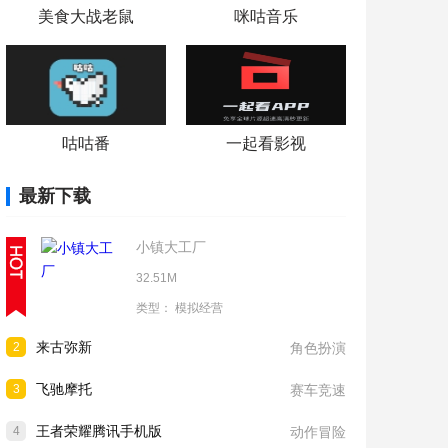
美食大战老鼠
咪咕音乐
咕咕番
一起看影视
最新下载
小镇大工厂
32.51M
类型：
模拟经营
来古弥新
2
角色扮演
飞驰摩托
3
赛车竞速
王者荣耀腾讯手机版
4
动作冒险