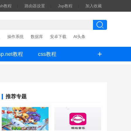
ash教程
|
路由器设置
|
Jsp教程
|
加入收藏
程
操作系统
数据库
安卓下载
AI头条
+
sp.net教程
css教程
推荐专题