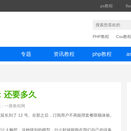
ps教程
|
fl
PHP教程
Css教
专题
资讯教程
php教程
a
办公数码
ok：还要多久
源：一聚教程网
，被延长到了 12 号。在那之后，订阅用户不再能用套餐限额体验。
禁让人畅想，这种级别的模型，什么时候能跑在我们自己的设备