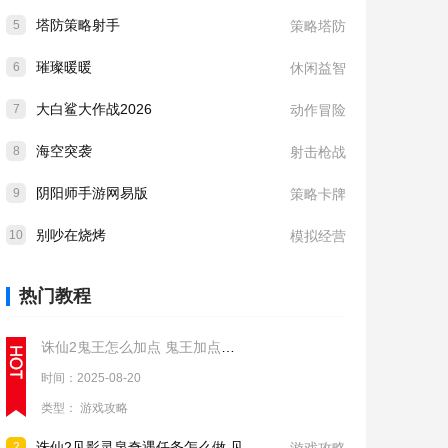
塔防策略射手
5
策略塔防
璀璨暖暖
6
休闲益智
大白鲨大作战2026
7
动作冒险
海空突袭
8
射击枪战
阴阳师手游网易版
9
策略卡牌
别吵在烧烤
10
模拟经营
热门教程
诛仙2鬼王怎么加点 鬼王加点推荐
时间：2025-08-20
类型：
游戏攻略
诛仙2见影灵泉奇遇任务怎么做 见影灵泉奇遇任务流程攻略
2