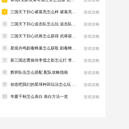
游戏攻略
三国天下归心诸葛亮怎么样 诸葛亮技能介绍一览
3
游戏攻略
三国天下归心追击队怎么玩 追击队玩法教学
4
游戏攻略
三国天下归心武将怎么获得 武将获取方法
5
游戏攻略
星痕共鸣剧毒蜂巢怎么获取 剧毒蜂巢获取攻略
6
游戏攻略
新三国志曹操传李儒之影怎么打 李儒之影打法教学
7
游戏攻略
辉烬队伍怎么搭配 配队攻略指南
8
游戏攻略
创造吧我们的星球种田玩法怎么玩 种田玩法介绍一览
9
游戏攻略
华夏千秋怎么表白 表白方法一览
10
游戏攻略