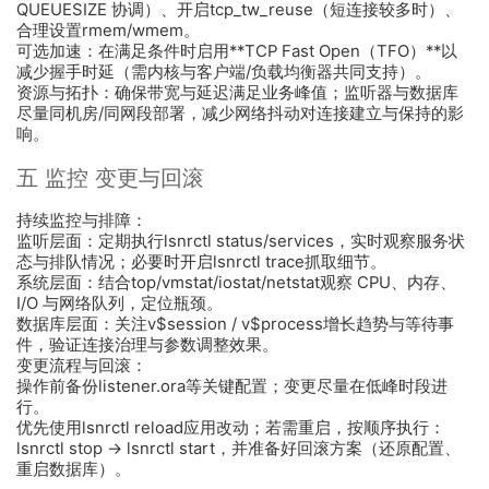
QUEUESIZE 协调）、开启tcp_tw_reuse（短连接较多时）、
合理设置rmem/wmem。
可选加速：在满足条件时启用**TCP Fast Open（TFO）**以
减少握手时延（需内核与客户端/负载均衡器共同支持）。
资源与拓扑：确保带宽与延迟满足业务峰值；监听器与数据库
尽量同机房/同网段部署，减少网络抖动对连接建立与保持的影
响。
五 监控 变更与回滚
持续监控与排障：
监听层面：定期执行lsnrctl status/services，实时观察服务状
态与排队情况；必要时开启lsnrctl trace抓取细节。
系统层面：结合top/vmstat/iostat/netstat观察 CPU、内存、
I/O 与网络队列，定位瓶颈。
数据库层面：关注v$session / v$process增长趋势与等待事
件，验证连接治理与参数调整效果。
变更流程与回滚：
操作前备份listener.ora等关键配置；变更尽量在低峰时段进
行。
优先使用lsnrctl reload应用改动；若需重启，按顺序执行：
lsnrctl stop → lsnrctl start，并准备好回滚方案（还原配置、
重启数据库）。