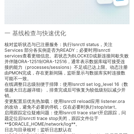
一 基线检查与快速优化
核对监听状态与已注册服务：执行lsnrctl status，关注
Services 部分各实例是否为READY；必要时用lsnrctl
services查看更细信息。若状态为BLOCKED或新连接间歇失败
并伴随ORA-12519/ORA-12516，通常表示数据库端可接受连
接的能力（processes/sessions）不足或已达上限。动态注册
由PMON完成，存在更新间隔，监听显示与数据库实时连接数
可能不一致。
在线调整日志级别便于排障：使用lsnrctl set log_level 16（数
值越大日志越详细），排查完成后可恢复为较低级别以减少开
销。
变更配置后优先热加载：使用lsnrctl reload应用 listener.ora
的改动，避免不必要的停机；仅在必要时执行stop/start。
启用跟踪定位疑难问题：使用lsnrctl trace start开启跟踪，问
题定位后lsnrctl trace stop关闭，跟踪文件位于
**$ORACLE_HOME/network/log**。
日志与目录核对：监听日志默认在