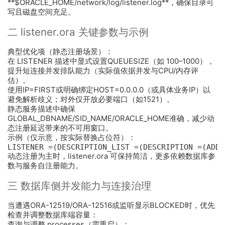
**$ORACLE_HOME/network/log/listener.log**，确保目录可
写且磁盘空间充足。
二 listener.ora 关键参数与示例
典型优化项（静态注册场景）：
在 LISTENER 描述中显式设置QUEUESIZE（如 100–1000），
提升短连接并发排队能力（实际值依据并发与CPU/内存评
估）。
使用IP=FIRST或明确绑定HOST=0.0.0.0（或具体业务IP）以
避免解析歧义；对外仅开放必要端口（如1521）。
静态服务描述中确保
GLOBAL_DBNAME/SID_NAME/ORACLE_HOME准确，减少动
态注册延迟带来的不可用窗口。
示例（仅示意，按实际替换占位符）：
LISTENER =(DESCRIPTION_LIST =(DESCRIPTION =(ADDR
动态注册为主时，listener.ora 可保持简洁，更多依赖数据库参
数与服务自注册能力。
三 数据库侧并发能力与连接治理
当遭遇ORA-12519/ORA-12516或监听显示BLOCKED时，优先
检查并调整数据库端容量：
查询与调整 processes（需重启）：