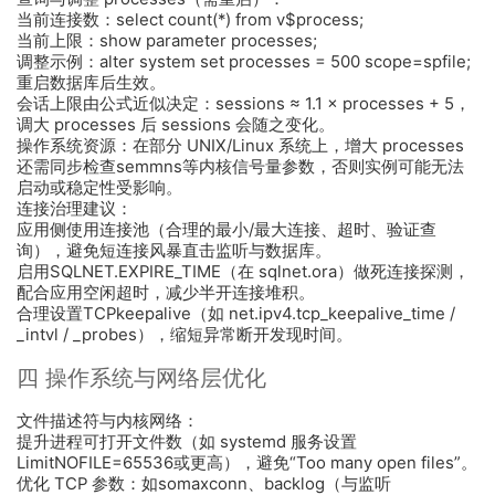
当前连接数：select count(*) from v$process;
当前上限：show parameter processes;
调整示例：alter system set processes = 500 scope=spfile;
重启数据库后生效。
会话上限由公式近似决定：sessions ≈ 1.1 × processes + 5，
调大 processes 后 sessions 会随之变化。
操作系统资源：在部分 UNIX/Linux 系统上，增大 processes
还需同步检查semmns等内核信号量参数，否则实例可能无法
启动或稳定性受影响。
连接治理建议：
应用侧使用连接池（合理的最小/最大连接、超时、验证查
询），避免短连接风暴直击监听与数据库。
启用SQLNET.EXPIRE_TIME（在 sqlnet.ora）做死连接探测，
配合应用空闲超时，减少半开连接堆积。
合理设置TCPkeepalive（如 net.ipv4.tcp_keepalive_time /
_intvl / _probes），缩短异常断开发现时间。
四 操作系统与网络层优化
文件描述符与内核网络：
提升进程可打开文件数（如 systemd 服务设置
LimitNOFILE=65536或更高），避免“Too many open files”。
优化 TCP 参数：如somaxconn、backlog（与监听