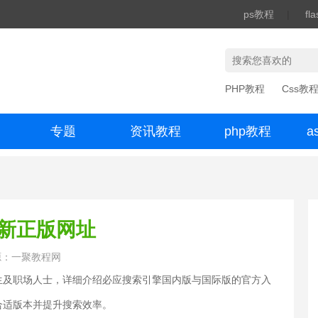
ps教程
|
fl
PHP教程
Css教
专题
资讯教程
php教程
a
办公数码
最新正版网址
源：一聚教程网
生及职场人士，详细介绍必应搜索引擎国内版与国际版的官方入
合适版本并提升搜索效率。