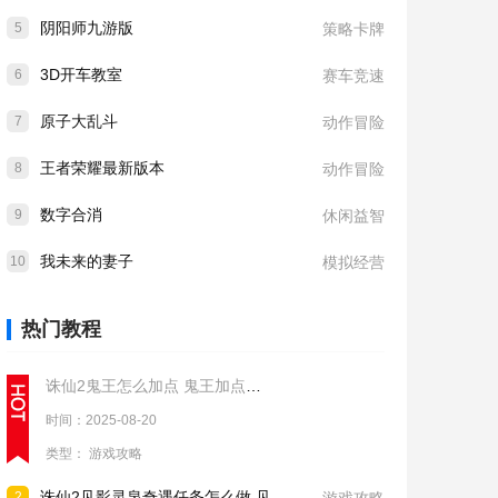
阴阳师九游版
5
策略卡牌
3D开车教室
6
赛车竞速
原子大乱斗
7
动作冒险
王者荣耀最新版本
8
动作冒险
数字合消
9
休闲益智
我未来的妻子
10
模拟经营
热门教程
诛仙2鬼王怎么加点 鬼王加点推荐
时间：2025-08-20
类型：
游戏攻略
诛仙2见影灵泉奇遇任务怎么做 见影灵泉奇遇任务流程攻略
2