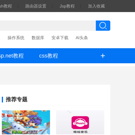
ash教程
|
路由器设置
|
Jsp教程
|
加入收藏
程
操作系统
数据库
安卓下载
AI头条
+
sp.net教程
css教程
推荐专题