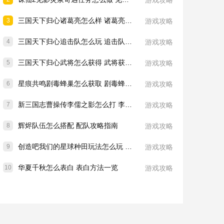
游戏攻略
三国天下归心诸葛亮怎么样 诸葛亮技能介绍一览
3
游戏攻略
三国天下归心追击队怎么玩 追击队玩法教学
4
游戏攻略
三国天下归心武将怎么获得 武将获取方法
5
游戏攻略
星痕共鸣剧毒蜂巢怎么获取 剧毒蜂巢获取攻略
6
游戏攻略
新三国志曹操传李儒之影怎么打 李儒之影打法教学
7
游戏攻略
辉烬队伍怎么搭配 配队攻略指南
8
游戏攻略
创造吧我们的星球种田玩法怎么玩 种田玩法介绍一览
9
游戏攻略
华夏千秋怎么表白 表白方法一览
10
游戏攻略