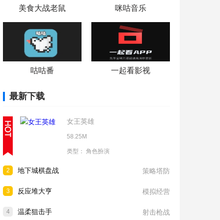
美食大战老鼠
咪咕音乐
咕咕番
一起看影视
最新下载
女王英雄
58.25M
类型：
角色扮演
地下城棋盘战
2
策略塔防
反应堆大亨
3
模拟经营
温柔狙击手
4
射击枪战