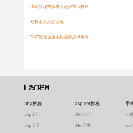
DNF狄瑞吉版本女漫游加点攻略
鹅鸭杀士兵怎么玩
DNF狄瑞吉版本协战师加点攻略
热门栏目
php教程
asp.net教程
手
php入门
基础入门
安
php安全
.Net开发
io