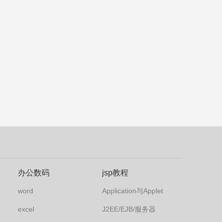
办公数码
jsp教程
word
Application与Applet
excel
J2EE/EJB/服务器