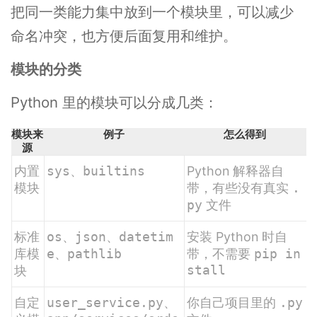
把同一类能力集中放到一个模块里，可以减少
命名冲突，也方便后面复用和维护。
模块的分类
Python 里的模块可以分成几类：
模块来
例子
怎么得到
源
内置
sys
、
builtins
Python 解释器自
模块
带，有些没有真实
.
py
文件
标准
os
、
json
、
datetim
安装 Python 时自
库模
e
、
pathlib
带，不需要
pip in
stall
块
自定
user_service.py
、
你自己项目里的
.py