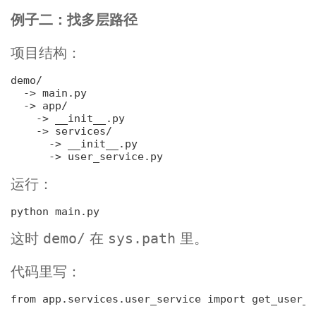
例子二：找多层路径
项目结构：
demo/

-> main.py
-> app/
-> __init__.py
-> services/
-> __init__.py
-> user_service.py
运行：
python 
main
.py
这时
在
里。
demo/
sys.path
代码里写：
from app.services.user_service 
import
 get_user_n