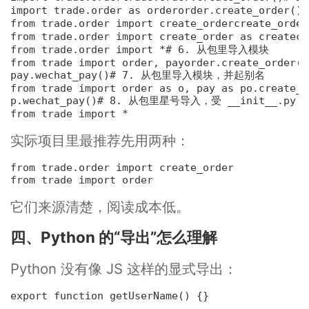
import trade.order 
as
 order
order.create_order()
from trade.order 
import
 create_order
create_order
from trade.order 
import
 create_order 
as
 create
cr
from trade.order 
import
 *
# 6. 从包里导入模块
from trade 
import
 order, pay
order.create_order()

pay.wechat_pay()
# 7. 从包里导入模块，并起别名
from trade 
import
 order 
as
 o, pay 
as
 p
o.create_o
p.wechat_pay()
# 8. 从包里星号导入，受 __init__.py 里
from trade 
import
 *
实际项目里最推荐先用两种：
from trade.order 
import
 create_order
from trade 
import
 order
它们来源清楚，阅读成本低。
四、Python 的“导出”怎么理解
Python 没有像 JS 这样的显式导出：
export 
function
getUserName
(
) {}