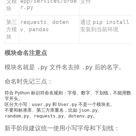
app/services/orde
义模
文件
r.py
块
第三
requests
、
doten
通过
pip install
方模
v
、
pandas
安装到当前环境
块
模块命名注意点
模块名就是
文件名去掉
后的名字。
.py
.py
命名时先记三点：
符合 Python 标识符命名规则：字母、数字、下划线，不能用数
字开头。
区分大小写：
user.py
和
User.py
不是一个模块名。
不要和标准库、第三方库重名，比如
json.py
、
random.py
、
requests.py
、
dotenv.py
。
新手阶段建议统一使用小写字母和下划线：