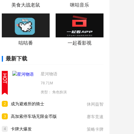
美食大战老鼠
咪咕音乐
咕咕番
一起看影视
最新下载
星河物语
78.71M
类型：
角色扮演
成为避难所的骑士
2
休闲益智
高加索停车场无限金币版
3
赛车竞速
卡牌大爆发
4
策略卡牌