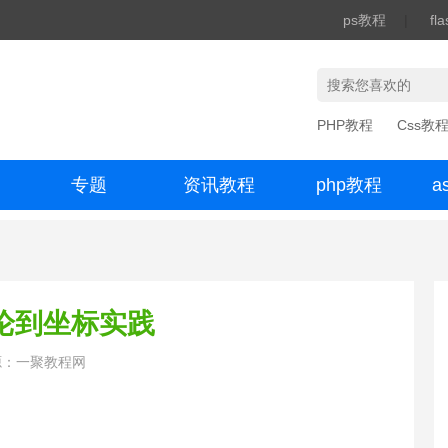
ps教程
|
fl
PHP教程
Css教
专题
资讯教程
php教程
a
办公数码
理论到坐标实践
源：一聚教程网