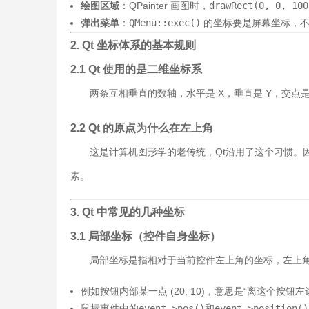
绘图区域
：QPainter 画图时，
drawRect(0, 0, 100
弹出菜单
：
QMenu::exec()
的坐标要是屏幕坐标，不
2. Qt 坐标体系的基本规则
2.1 Qt 使用的是二维坐标系
两条互相垂直的数轴，水平是 X，垂直是 Y，交点是原点 
2.2 Qt 的原点为什么在左上角
这是计算机图形学的老传统，Qt沿用了这个习惯。
素。
3. Qt 中常见的几种坐标
3.1 局部坐标（控件自身坐标）
局部坐标是指相对于当前控件左上角的坐标，左上
例如按钮内部某一点 (20, 10)，意思是“离这个按钮左边 
鼠标事件中的
event->pos()
和
event->position()