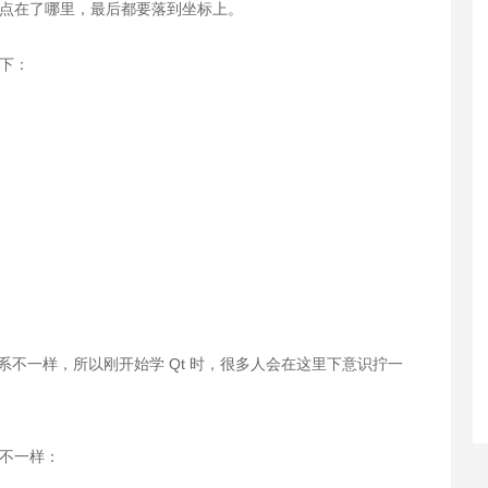
标点在了哪里，最后都要落到坐标上。
下：
标系不一样，所以刚开始学 Qt 时，很多人会在这里下意识拧一
会不一样：