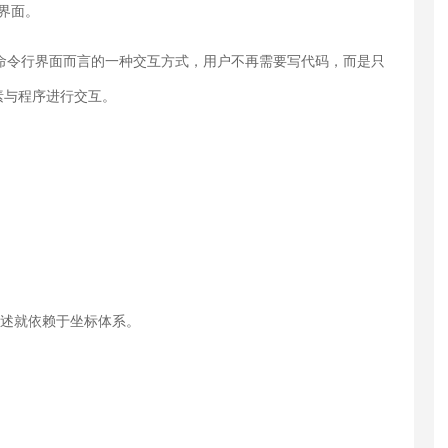
界面。
ce）,也就是命令行界面而言的一种交互方式，用户不再需要写代码，而是只
素与程序进行交互。
描述就依赖于坐标体系。