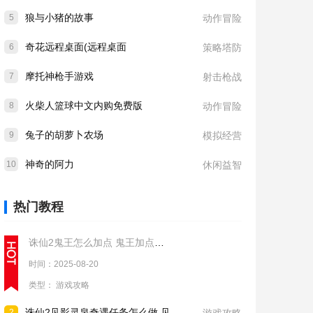
狼与小猪的故事
5
动作冒险
奇花远程桌面(远程桌面
6
策略塔防
摩托神枪手游戏
7
射击枪战
火柴人篮球中文内购免费版
8
动作冒险
兔子的胡萝卜农场
9
模拟经营
神奇的阿力
10
休闲益智
热门教程
诛仙2鬼王怎么加点 鬼王加点推荐
时间：2025-08-20
类型：
游戏攻略
诛仙2见影灵泉奇遇任务怎么做 见影灵泉奇遇任务流程攻略
2