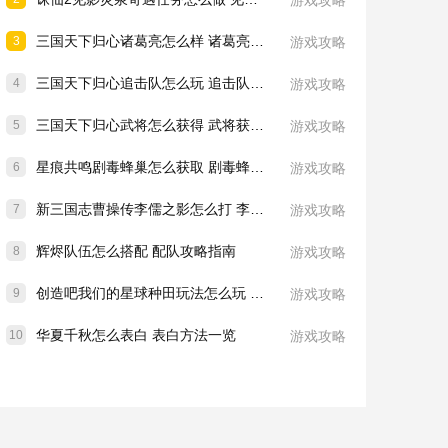
游戏攻略
三国天下归心诸葛亮怎么样 诸葛亮技能介绍一览
3
游戏攻略
三国天下归心追击队怎么玩 追击队玩法教学
4
游戏攻略
三国天下归心武将怎么获得 武将获取方法
5
游戏攻略
星痕共鸣剧毒蜂巢怎么获取 剧毒蜂巢获取攻略
6
游戏攻略
新三国志曹操传李儒之影怎么打 李儒之影打法教学
7
游戏攻略
辉烬队伍怎么搭配 配队攻略指南
8
游戏攻略
创造吧我们的星球种田玩法怎么玩 种田玩法介绍一览
9
游戏攻略
华夏千秋怎么表白 表白方法一览
10
游戏攻略