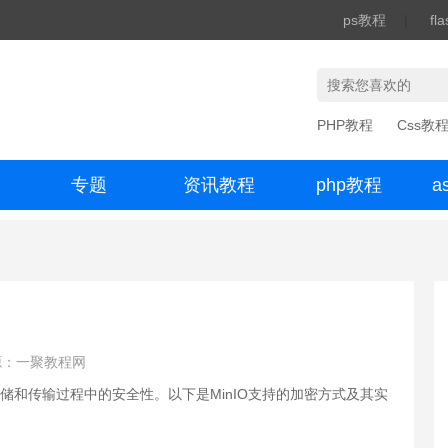
ps教程
|
fl
PHP教程
Css教
专题
资讯教程
php教程
a
办公数码
源：一聚教程网
存储和传输过程中的安全性。以下是MinIO支持的加密方式及其实