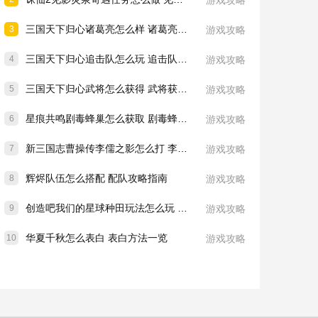
游戏攻略
三国天下归心诸葛亮怎么样 诸葛亮技能介绍一览
3
游戏攻略
三国天下归心追击队怎么玩 追击队玩法教学
4
游戏攻略
三国天下归心武将怎么获得 武将获取方法
5
游戏攻略
星痕共鸣剧毒蜂巢怎么获取 剧毒蜂巢获取攻略
6
游戏攻略
新三国志曹操传李儒之影怎么打 李儒之影打法教学
7
游戏攻略
辉烬队伍怎么搭配 配队攻略指南
8
游戏攻略
创造吧我们的星球种田玩法怎么玩 种田玩法介绍一览
9
游戏攻略
华夏千秋怎么表白 表白方法一览
10
游戏攻略