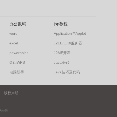
办公数码
jsp教程
word
Application与Applet
excel
J2EE/EJB/服务器
powerpoint
J2ME开发
金山WPS
Java基础
电脑新手
Java技巧及代码
版权声明
内处理