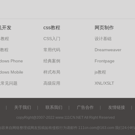
机开发
css教程
网页制作
卓教程
CSS入门
设计基础
s7教程
常用代码
Dreamweaver
dows Phone
经典案例
Frontpage
dows Mobile
样式布局
js教程
机常见问题
高级应用
XNL/XSLT
|
关于我们
|
联系我们
|
广告合作
|
友情链接
|
copyRight@2007-2022 www.111CN.NET AII Right Reserved
内容来自网络整理或网友投稿如有侵权行为请邮件:
111cn.com@163.com
我们24小时