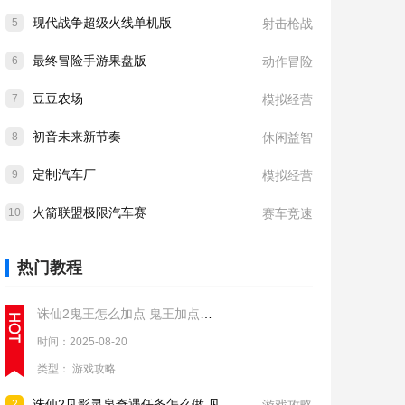
现代战争超级火线单机版
5
射击枪战
最终冒险手游果盘版
6
动作冒险
豆豆农场
7
模拟经营
初音未来新节奏
8
休闲益智
定制汽车厂
9
模拟经营
火箭联盟极限汽车赛
10
赛车竞速
热门教程
诛仙2鬼王怎么加点 鬼王加点推荐
时间：2025-08-20
类型：
游戏攻略
诛仙2见影灵泉奇遇任务怎么做 见影灵泉奇遇任务流程攻略
2