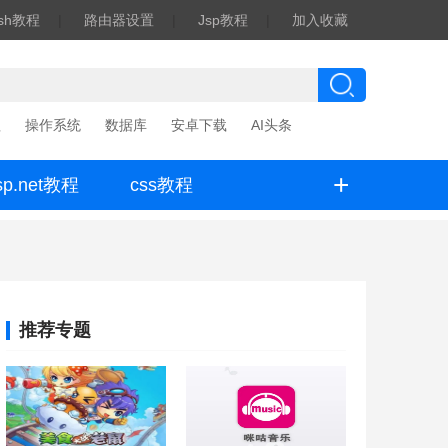
ash教程
|
路由器设置
|
Jsp教程
|
加入收藏
程
操作系统
数据库
安卓下载
AI头条
+
sp.net教程
css教程
推荐专题