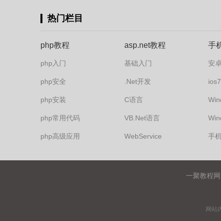
热门栏目
php教程
asp.net教程
手
php入门
基础入门
安
php安全
.Net开发
io
php安装
C语言
Win
php常用代码
VB.Net语言
Win
php高级应用
WebService
手
一聚教程网
网站