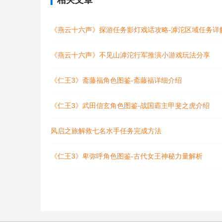
相关文章
《燕云十六声》探游任务影灯戏话攻略-滹沱区域任务详
《燕云十六声》不见山滹沱行军推演小游戏玩法分享
《仁王3》斋藤福角色图鉴-斋藤福详细介绍
《仁王3》武田信玄角色图鉴-战国霸主甲斐之虎介绍
风启之旅解救七名水手任务完成方法
《仁王3》卑弥呼角色图鉴-古代女王神秘力量解析