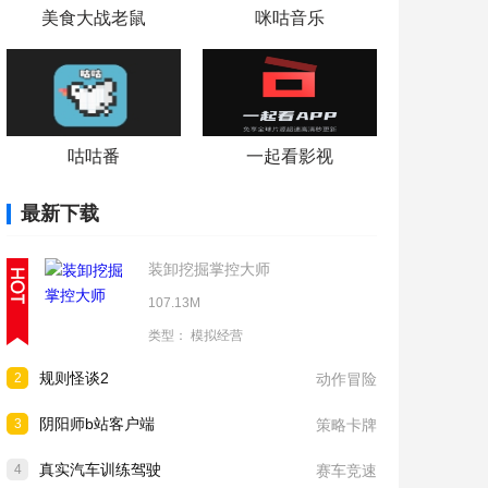
美食大战老鼠
咪咕音乐
咕咕番
一起看影视
最新下载
装卸挖掘掌控大师
107.13M
类型：
模拟经营
规则怪谈2
2
动作冒险
阴阳师b站客户端
3
策略卡牌
真实汽车训练驾驶
4
赛车竞速