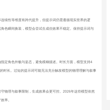
叙事连续性等维度有跨代提升，但提示词仍需遵循现实世界的逻
或角色瞬间换装，模型会尝试生成但效果不稳定。保持提示词与
明确指定角色外貌与姿态，避免模糊描述。时长方面，模型支持4
适的时长。过短的提示词可能无法充分触发模型的物理理解与叙事
词并遵守物理与叙事限制，生成效果会更可控。2026年这些模型依然
产效率。