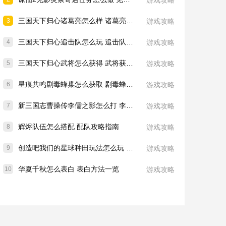
游戏攻略
三国天下归心诸葛亮怎么样 诸葛亮技能介绍一览
3
游戏攻略
三国天下归心追击队怎么玩 追击队玩法教学
4
游戏攻略
三国天下归心武将怎么获得 武将获取方法
5
游戏攻略
星痕共鸣剧毒蜂巢怎么获取 剧毒蜂巢获取攻略
6
游戏攻略
新三国志曹操传李儒之影怎么打 李儒之影打法教学
7
游戏攻略
辉烬队伍怎么搭配 配队攻略指南
8
游戏攻略
创造吧我们的星球种田玩法怎么玩 种田玩法介绍一览
9
游戏攻略
华夏千秋怎么表白 表白方法一览
10
游戏攻略