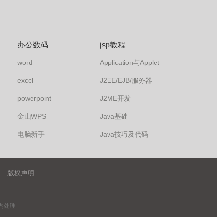
办公数码
jsp教程
word
Application与Applet
excel
J2EE/EJB/服务器
powerpoint
J2ME开发
金山WPS
Java基础
电脑新手
Java技巧及代码
版权声明
内处理