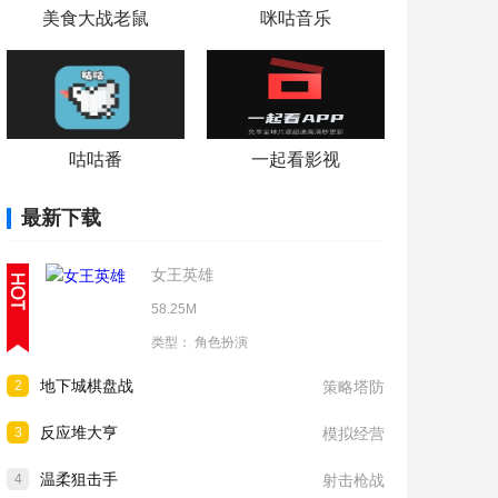
美食大战老鼠
咪咕音乐
咕咕番
一起看影视
最新下载
女王英雄
58.25M
类型：
角色扮演
地下城棋盘战
2
策略塔防
反应堆大亨
3
模拟经营
温柔狙击手
4
射击枪战