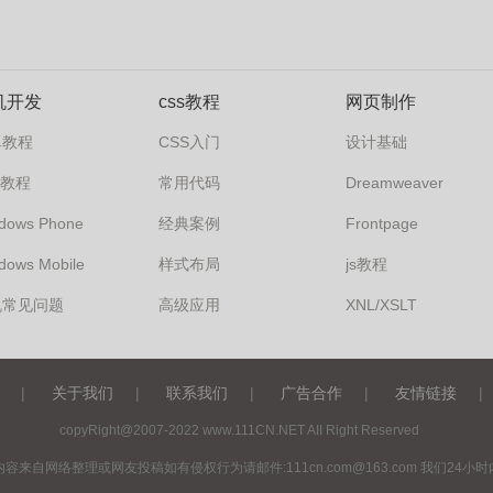
机开发
css教程
网页制作
卓教程
CSS入门
设计基础
s7教程
常用代码
Dreamweaver
dows Phone
经典案例
Frontpage
dows Mobile
样式布局
js教程
机常见问题
高级应用
XNL/XSLT
|
关于我们
|
联系我们
|
广告合作
|
友情链接
|
copyRight@2007-2022 www.111CN.NET AII Right Reserved
内容来自网络整理或网友投稿如有侵权行为请邮件:
111cn.com@163.com
我们24小时