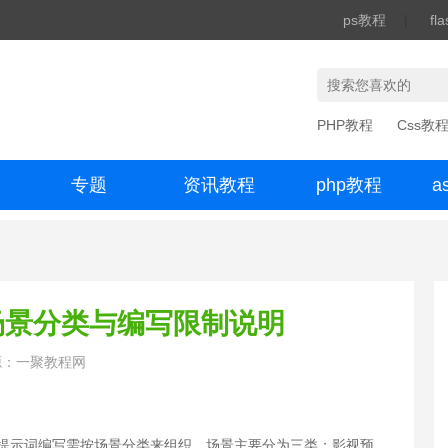
ps教程
|
fl
PHP教程
Css教
专题
资讯教程
php教程
a
办公数码
：场景分类与编写限制说明
源：一聚教程网
生成模型，提示词编写需按场景分类来组织。场景主要分为三类：影视预