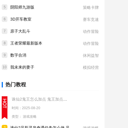
阴阳师九游版
5
策略卡牌
3D开车教室
6
赛车竞速
原子大乱斗
7
动作冒险
王者荣耀最新版本
8
动作冒险
数字合消
9
休闲益智
我未来的妻子
10
模拟经营
热门教程
诛仙2鬼王怎么加点 鬼王加点推荐
时间：2025-08-20
类型：
游戏攻略
诛仙2见影灵泉奇遇任务怎么做 见影灵泉奇遇任务流程攻略
2