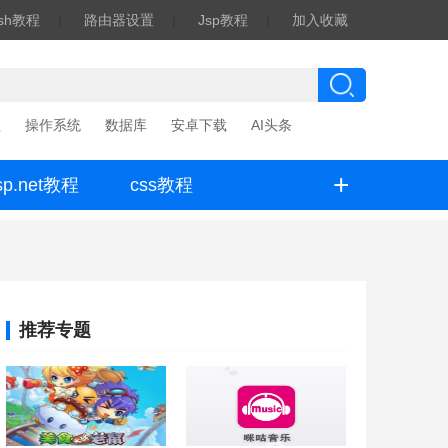
ash教程
|
路由器设置
|
Jsp教程
|
加入收藏
程
操作系统
数据库
安卓下载
AI头条
+
sp.net教程
css教程
推荐专题