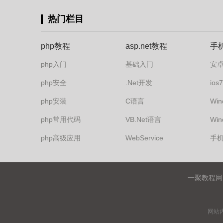
热门栏目
php教程
asp.net教程
手
php入门
基础入门
安
php安全
.Net开发
io
php安装
C语言
Win
php常用代码
VB.Net语言
Win
php高级应用
WebService
手
一聚教程网
网站