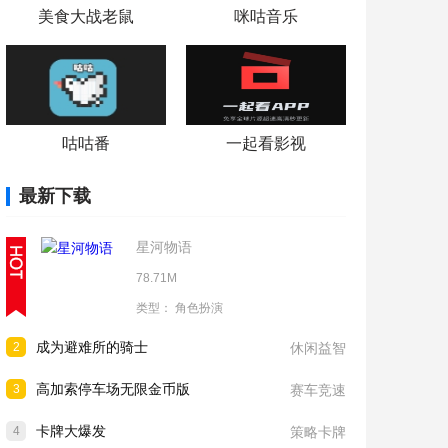
美食大战老鼠
咪咕音乐
咕咕番
一起看影视
最新下载
星河物语
78.71M
类型：
角色扮演
成为避难所的骑士
2
休闲益智
高加索停车场无限金币版
3
赛车竞速
卡牌大爆发
4
策略卡牌