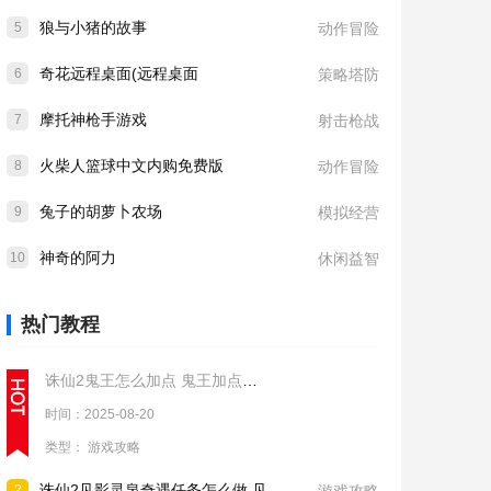
狼与小猪的故事
5
动作冒险
奇花远程桌面(远程桌面
6
策略塔防
摩托神枪手游戏
7
射击枪战
火柴人篮球中文内购免费版
8
动作冒险
兔子的胡萝卜农场
9
模拟经营
神奇的阿力
10
休闲益智
热门教程
诛仙2鬼王怎么加点 鬼王加点推荐
时间：2025-08-20
类型：
游戏攻略
诛仙2见影灵泉奇遇任务怎么做 见影灵泉奇遇任务流程攻略
2