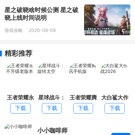
星之破晓啥时候公测 星之破
晓上线时间说明
游戏攻略
2026-08-08
精彩推荐
王者荣耀永
星球战斗：
王者荣耀腾
大白鲨大作
不升级老版
旋转太空
讯手机版
战2026
下载
下载
下载
下载
本
小小咖啡师